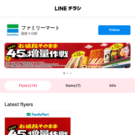
B
r
a
n
ファミリーマート
c
s
Follow
h
e
国富十日町
T
t
o
f
p
o
l
l
o
w
Flyers
(
14
)
Items
(
7
)
Info
Latest flyers