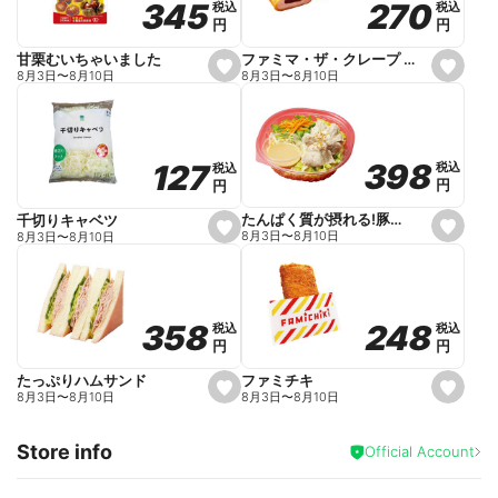
270
270
345
345
税込
税込
税込
税込
r
円
円
円
円
i
t
e
ファミマ・ザ・クレープ 生チョコ
甘栗むいちゃいました
s
s
8月3日
〜
8月10日
8月3日
〜
8月10日
e
e
t
t
f
f
a
a
v
v
o
o
398
398
127
127
税込
税込
税込
税込
r
r
円
円
円
円
i
i
t
t
e
e
たんぱく質が摂れる!豚しゃぶのパスタサラダ
千切りキャベツ
s
s
8月3日
〜
8月10日
8月3日
〜
8月10日
e
e
t
t
f
f
a
a
v
v
o
o
248
248
358
358
税込
税込
税込
税込
r
r
円
円
円
円
i
i
t
t
e
e
ファミチキ
たっぷりハムサンド
s
s
8月3日
〜
8月10日
8月3日
〜
8月10日
e
e
t
t
f
f
Store info
a
a
Official Account
v
v
o
o
r
r