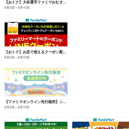
【おトク】大谷選手ファミマおむすび割
8月3日
～
8月10日
【おトク】お店で使えるクーポン配信中
8月3日
～
8月10日
【ファミマオンライン先行販売】シルバニアファミリー
8月3日
～
8月10日