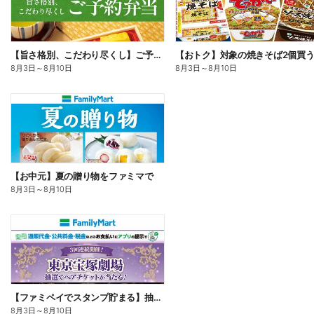
【旨さ格別、こだわり尽くし】ご予約弁当
8月3日
～
8月10日
8月3日
～
8月10日
【お中元】夏の贈り物をファミマで
8月3日
～
8月10日
【ファミペイでスタンプ貯まる】抽選でペアチケットが当たる!
8月3日
～
8月10日