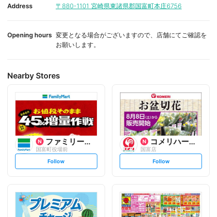
i
i
Address
〒880-1101
宮崎県東諸県郡国富町本庄6756
t
t
e
e
Opening hours
変更となる場合がございますので、店舗にてご確認を
お願いします。
Nearby Stores
ファミリーマート
コメリハード&グリーン
国富町役場前
国富店
s
s
Follow
Follow
e
e
t
t
f
f
o
o
l
l
l
l
o
o
w
w