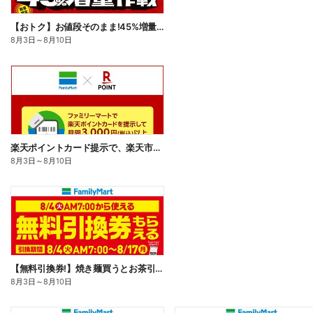
【おトク】お値段そのまま!45%増量作戦!
8月3日
～
8月10日
楽天ポイントカード提示で、楽天市場でのお買い物がおトクに!
8月3日
～
8月10日
【無料引換券!】焼き麺買うとお茶引換券貰える!
8月3日
～
8月10日