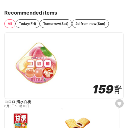
Recommended items
All
Today(Fri)
Tomorrow(Sat)
2d from now(Sun)
159
159
税込
税込
円
円
コロロ 清水白桃
s
8月3日
〜
8月10日
e
t
f
a
v
o