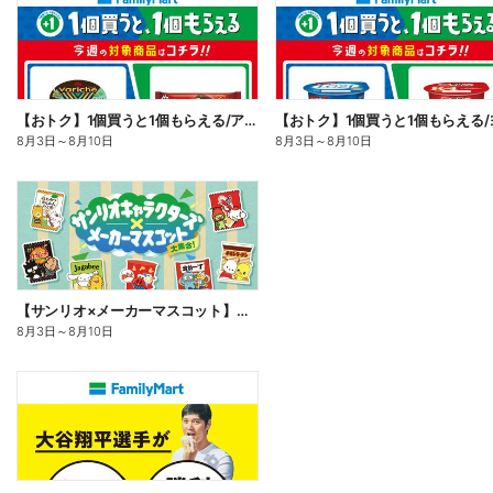
【おトク】1個買うと1個もらえる/アイス
8月3日
～
8月10日
8月3日
～
8月10日
【サンリオ×メーカーマスコット】オリジナルグッズ貰える!
8月3日
～
8月10日