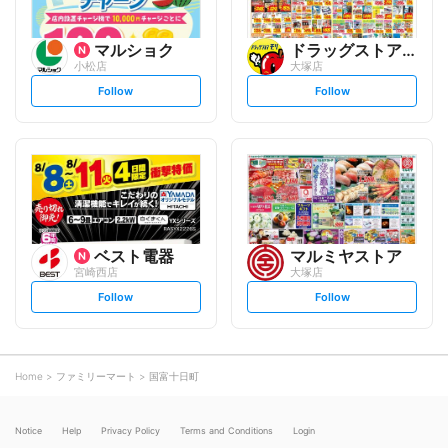
マルショク
ドラッグストアモリ
小松店
大塚店
s
s
Follow
Follow
e
e
t
t
f
f
o
o
l
l
l
l
o
o
w
w
ベスト電器
マルミヤストア
宮崎西店
大塚店
s
s
Follow
Follow
e
e
t
t
f
f
o
o
l
l
l
l
o
o
Home
ファミリーマート
国富十日町
w
w
Notice
Help
Privacy Policy
Terms and Conditions
Login