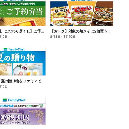
【旨さ格別、こだわり尽くし】ご予約弁当
【おトク】対象の焼きそば2個買うと100円引き!
月10日
8月3日
～
8月10日
】夏の贈り物をファミマで
月10日