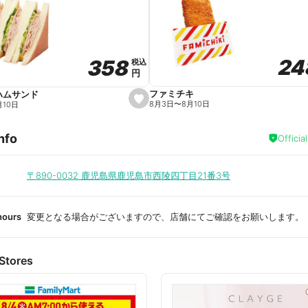
a
v
o
r
i
t
24
24
358
358
e
税込
税込
円
円
ファミチキ
ハムサンド
s
8月3日
〜
8月10日
月10日
e
t
f
nfo
a
Officia
v
o
r
i
〒890-0032
鹿児島県鹿児島市西陵四丁目21番3号
t
e
hours
変更となる場合がございますので、店舗にてご確認をお願いします。
Stores