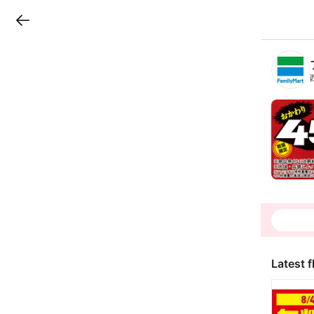
LINEチラシ
B
r
a
n
c
h
T
o
p
Latest f