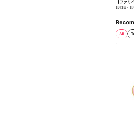
8月3日
～
8
Recom
All
T