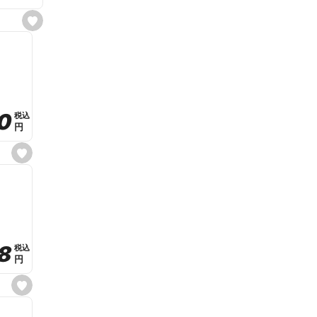
s
e
t
f
a
v
o
r
i
t
0
0
税込
税込
e
円
円
s
e
t
f
a
v
o
r
i
t
8
8
e
税込
税込
円
円
s
e
t
f