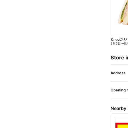
たっぷり
8月3日
〜
8
Store i
Address
Opening 
Nearby 