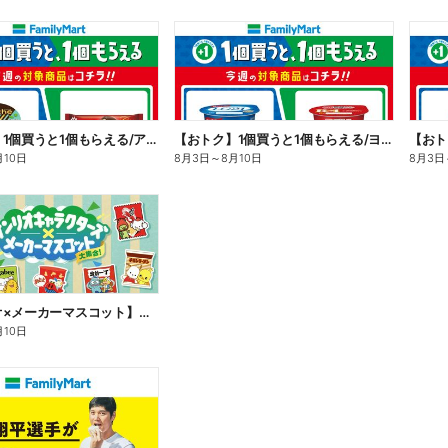
【おトク】1個買うと1個もらえる/アイス
【おトク】1個買うと1個もらえる/ヨーグルト
【おト
月10日
8月3日
～
8月10日
8月3日
【サンリオ×メーカーマスコット】オリジナルグッズ貰える!
月10日