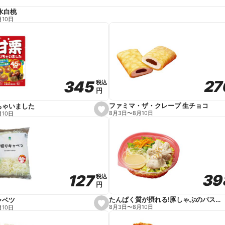
水白桃
月10日
27
27
345
345
税込
税込
円
円
ファミマ・ザ・クレープ 生チョコ
ちゃいました
s
8月3日
〜
8月10日
月10日
e
t
f
a
v
o
r
i
t
39
39
127
127
e
税込
税込
円
円
たんぱく質が摂れる!豚しゃぶのパスタサラダ
ャベツ
s
8月3日
〜
8月10日
月10日
e
t
f