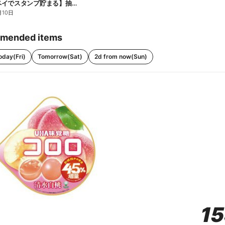
【ファミペイでスタンプ貯まる】抽選でペアチケットが当たる!
月10日
mended items
oday(Fri)
Tomorrow(Sat)
2d from now(Sun)
1
1