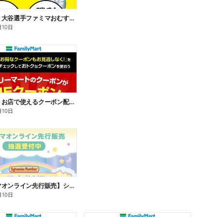
【おトク】大谷選手ファミマおむすび割
月10日
【おトク】お店で使えるクーポン配信中
月10日
【ファミマオンライン先行販売】シルバニアファミリー
月10日