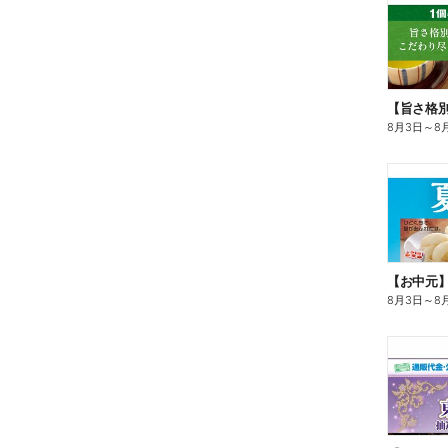
8月3日
～
8
【お中元
8月3日
～
8