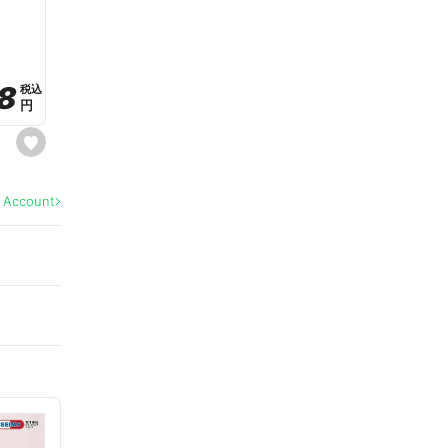
a
v
o
r
i
t
8
8
e
税込
税込
円
円
s
e
t
f
a
l Account
v
o
r
i
t
e