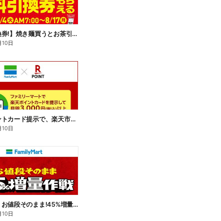
【無料引換券!】焼き麺買うとお茶引換券貰える!
月10日
楽天ポイントカード提示で、楽天市場でのお買い物がおトクに!
月10日
【おトク】お値段そのまま!45%増量作戦!
月10日