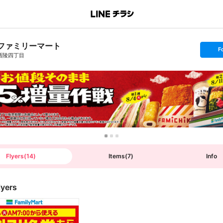
ファミリーマート
s
F
e
西陵四丁目
t
f
o
l
l
o
w
Flyers
(
14
)
Items
(
7
)
Info
lyers