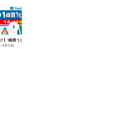
t
x
e
n
ク】1個買うと1個もらえる/麦茶
～
8月10日