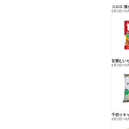
コロロ 清
8月3日
〜
8
甘栗むい
8月3日
〜
8
千切りキ
8月3日
〜
8