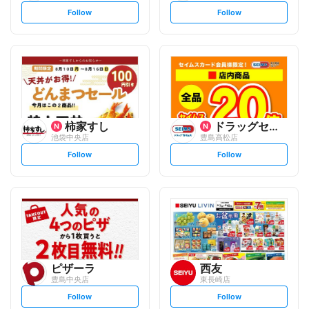
s
s
Follow
Follow
e
e
t
t
f
f
o
o
l
l
l
l
o
o
w
w
柿家すし
ドラッグセイムス
池袋中央店
豊島高松店
s
s
Follow
Follow
e
e
t
t
f
f
o
o
l
l
l
l
o
o
w
w
ピザーラ
西友
豊島中央店
東長崎店
s
s
Follow
Follow
e
e