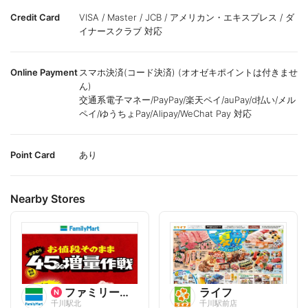
Credit Card
VISA / Master / JCB / アメリカン・エキスプレス / ダ
イナースクラブ 対応
Online Payment
スマホ決済(コード決済) (オオゼキポイントは付きませ
ん)
交通系電子マネー/PayPay/楽天ペイ/auPay/d払い/メル
ペイ/ゆうちょPay/Alipay/WeChat Pay 対応
Point Card
あり
Nearby Stores
ファミリーマート
ライフ
千川駅北
千川駅前店