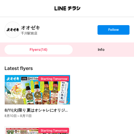
B
r
a
n
オオゼキ
c
s
Follow
h
e
千川駅前店
T
t
o
f
p
o
l
l
Flyers
(
14
)
Info
o
w
Latest flyers
Starting Tomorrow
8/11(火)限り 夏はオシャレにオリジナルフラッペにしようよ♪
8月10日
～
8月11日
Starting Tomorrow