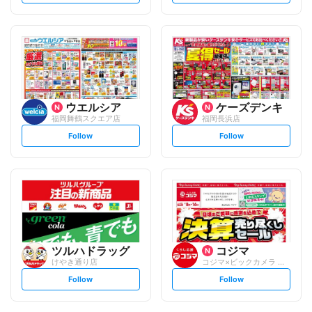
t
t
f
f
o
o
l
l
l
l
o
o
w
w
ウエルシア
ケーズデンキ
福岡舞鶴スクエア店
福岡長浜店
s
s
Follow
Follow
e
e
t
t
f
f
o
o
l
l
l
l
o
o
w
w
ツルハドラッグ
コジマ
けやき通り店
コジマ×ビックカメラ マークイズ福岡もも...
s
s
Follow
Follow
e
e
t
t
f
f
o
o