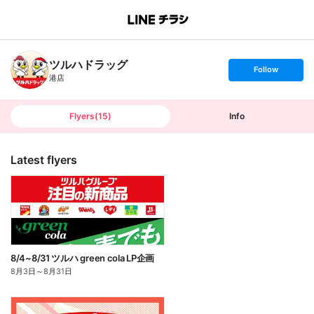
B
r
a
n
ツルハドラッグ
c
s
Follow
h
e
港店
T
t
o
f
p
o
l
l
Flyers
(
15
)
Info
o
w
Latest flyers
8/4~8/31 ツルハ green cola LP企画
8月3日
～
8月31日