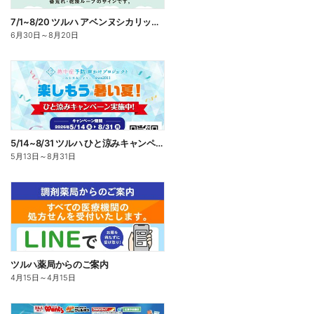
7/1~8/20 ツルハ アベンヌシカリップ予約
6月30日
～
8月20日
5/14~8/31 ツルハ ひと涼みキャンペーン
5月13日
～
8月31日
ツルハ薬局からのご案内
4月15日
～
4月15日