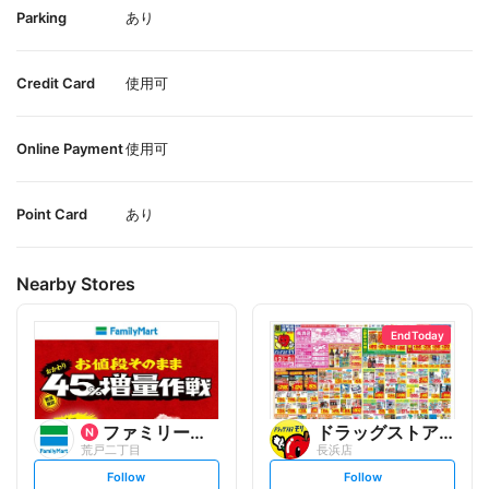
Parking
あり
Credit Card
使用可
Online Payment
使用可
Point Card
あり
Nearby Stores
End Today
ファミリーマート
ドラッグストアモリ
荒戸二丁目
長浜店
s
s
Follow
Follow
e
e