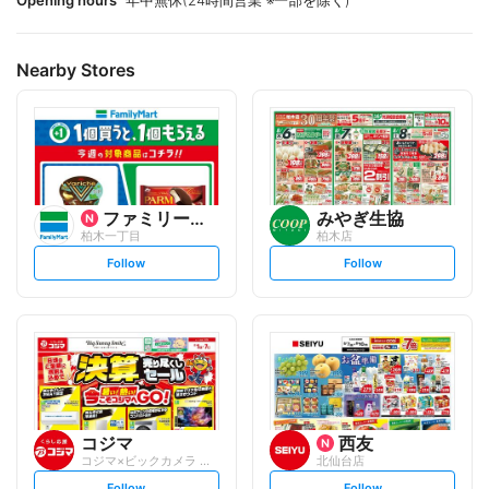
Opening hours
年中無休(24時間営業 ※一部を除く)
Nearby Stores
ファミリーマート
みやぎ生協
柏木一丁目
柏木店
s
s
Follow
Follow
e
e
t
t
f
f
o
o
l
l
l
l
o
o
w
w
コジマ
西友
コジマ×ビックカメラ イオンモール仙台上...
北仙台店
s
s
Follow
Follow