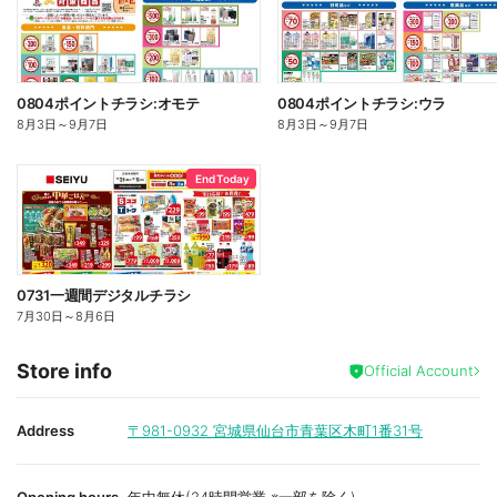
0804ポイントチラシ:オモテ
0804ポイントチラシ:ウラ
8月3日
～
9月7日
8月3日
～
9月7日
End Today
0731一週間デジタルチラシ
7月30日
～
8月6日
Store info
Official Account
Address
〒981-0932
宮城県仙台市青葉区木町1番31号