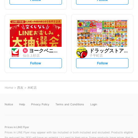
e
e
t
t
f
f
o
o
l
l
l
l
o
o
w
w
ヨークベニマル
ドラッグストアモリ
仙台上杉店
子平町店
s
s
Follow
Follow
e
e
t
t
f
f
o
o
l
l
l
l
o
o
Home
西友
木町店
w
w
Notice
Help
Privacy Policy
Terms and Conditions
Login
Prices in LINE Flyer
Prices in LINE Flyer may appear with tax included or both included and excluded. Products eligible
for reduced tax (8%) will have an asterisk (＊) next to their price. Some products have prices that in