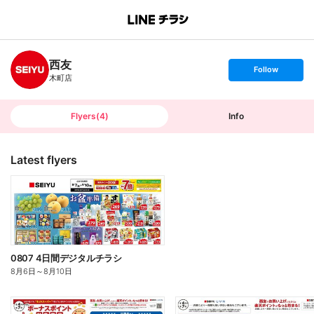
B
r
a
n
西友
c
s
Follow
h
e
木町店
T
t
o
f
p
o
l
l
Flyers
(
4
)
Info
o
w
Latest flyers
0807 4日間デジタルチラシ
8月6日
～
8月10日