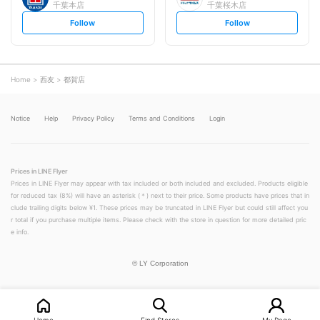
千葉本店
千葉桜木店
s
s
Follow
Follow
e
e
t
t
f
f
o
o
l
l
l
l
o
o
Home
西友
都賀店
w
w
Notice
Help
Privacy Policy
Terms and Conditions
Login
Prices in LINE Flyer
Prices in LINE Flyer may appear with tax included or both included and excluded. Products eligible
for reduced tax (8%) will have an asterisk (＊) next to their price. Some products have prices that in
clude trailing digits below ¥1. These prices may be truncated in LINE Flyer but could still affect you
r total if you purchase multiple items. Please check with the store in question for more detailed pric
e info.
©
LY Corporation