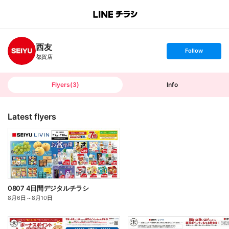
B
r
a
n
西友
c
s
Follow
h
e
都賀店
T
t
o
f
p
o
l
l
Flyers
(
3
)
Info
o
w
Latest flyers
0807 4日間デジタルチラシ
8月6日
～
8月10日