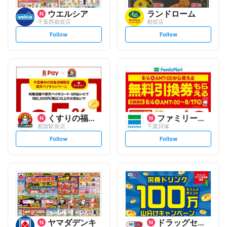
ウエルシア
ランドローム
千葉西都賀店
都賀店
s
s
Follow
Follow
e
e
t
t
f
f
o
o
l
l
l
l
o
o
w
w
くすりの福太郎
ファミリーマート
都賀駅前店
千葉貝塚
s
s
Follow
Follow
e
e
t
t
f
f
o
o
l
l
l
l
o
o
w
w
ヤマダデンキ
ドラッグセイムス