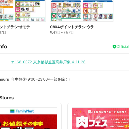
イントチラシ:オモテ
0804ポイントチラシ:ウラ
月7日
8月3日
～
9月7日
nfo
Officia
〒168-0072
東京都杉並区高井戸東 4-11-26
hours
年中無休(9:00~23:00※一部を除く)
Stores