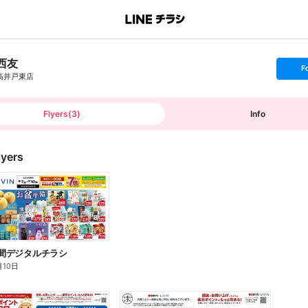
西友
s
F
e
高井戸東店
t
f
o
l
l
Flyers
(
3
)
Info
o
w
lyers
4日間デジタルチラシ
月10日