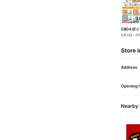
0804ポ
8月3日
～
9
Store i
Address
Opening 
Nearby 