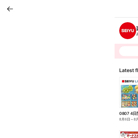
LINEチラシ
B
r
a
n
c
h
T
o
p
Latest f
0807 
8月6日
～
8