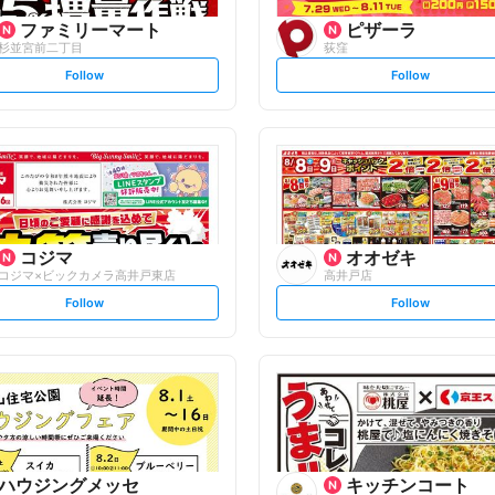
ファミリーマート
ピザーラ
杉並宮前二丁目
荻窪
s
s
Follow
Follow
e
e
t
t
f
f
o
o
l
l
l
l
o
o
w
w
コジマ
オオゼキ
コジマ×ビックカメラ高井戸東店
高井戸店
s
s
Follow
Follow
e
e
t
t
f
f
o
o
l
l
l
l
o
o
w
w
ハウジングメッセ
キッチンコート