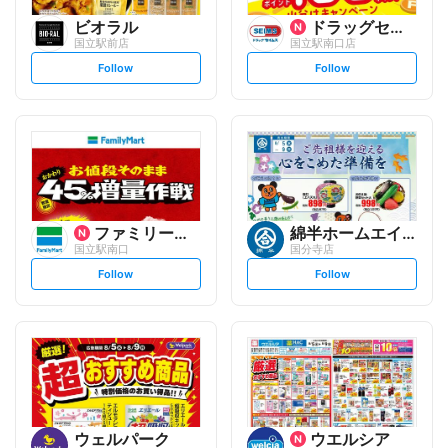
ビオラル
ドラッグセイムス
国立駅前店
国立駅南口店
s
s
Follow
Follow
e
e
t
t
f
f
o
o
l
l
l
l
o
o
w
w
ファミリーマート
綿半ホームエイド
国立駅南口
国分寺店
s
s
Follow
Follow
e
e
t
t
f
f
o
o
l
l
l
l
o
o
w
w
ウェルパーク
ウエルシア