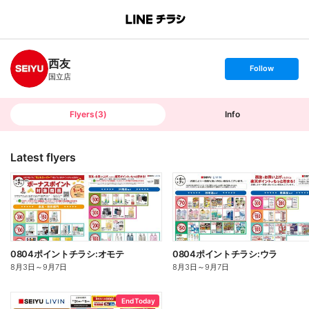
B
r
a
n
西友
c
s
Follow
h
e
国立店
T
t
o
f
p
o
l
l
Flyers
(
3
)
Info
o
w
Latest flyers
0804ポイントチラシ:オモテ
0804ポイントチラシ:ウラ
8月3日
～
9月7日
8月3日
～
9月7日
End Today