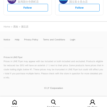
薬局国分寺西町店
国立富士見台店
s
s
Follow
Follow
e
e
t
t
f
f
o
o
l
l
l
l
o
o
Home
西友
国立店
w
w
Notice
Help
Privacy Policy
Terms and Conditions
Login
Prices in LINE Flyer
Prices in LINE Flyer may appear with tax included or both included and excluded. Products eligible
for reduced tax (8%) will have an asterisk (＊) next to their price. Some products have prices that in
clude trailing digits below ¥1. These prices may be truncated in LINE Flyer but could still affect you
r total if you purchase multiple items. Please check with the store in question for more detailed pric
e info.
©
LY Corporation