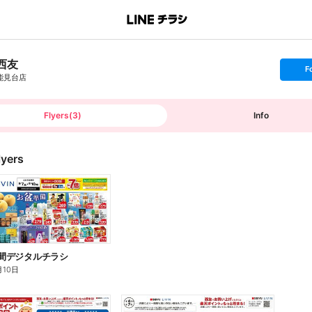
西友
s
F
e
能見台店
t
f
o
l
l
Flyers
(
3
)
Info
o
w
lyers
4日間デジタルチラシ
月10日