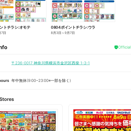
イントチラシ:オモテ
0804ポイントチラシ:ウラ
月7日
8月3日
～
9月7日
nfo
Officia
〒236-0017
神奈川県横浜市金沢区西柴 1-3-1
hours
年中無休(9:00~23:00※一部を除く)
Stores