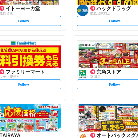
イトーヨーカ堂
ハックドラッグ
能見台店
能見台駅前店
s
s
Follow
Follow
e
e
t
t
f
f
o
o
l
l
l
l
o
o
w
w
ファミリーマート
京急ストア
シティ能見台
富岡店
s
s
Follow
Follow
e
e
t
t
f
f
o
o
l
l
l
l
o
o
w
w
TAIRAYA
オートバックスグ