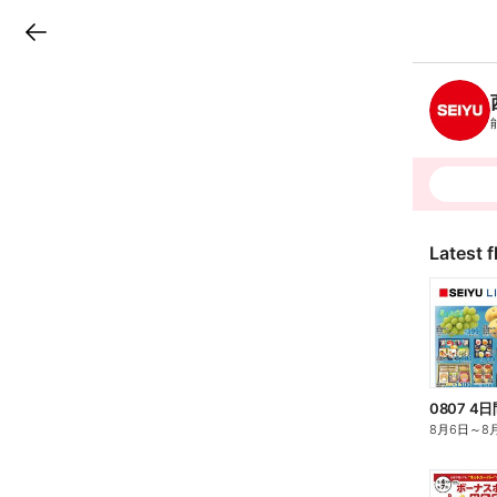
LINEチラシ
B
r
a
n
c
h
T
o
p
Latest f
0807 
8月6日
～
8