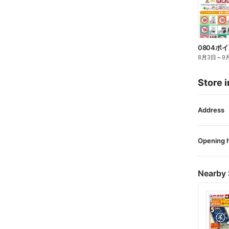
0804ポ
8月3日
～
9
Store i
Address
Opening 
Nearby 