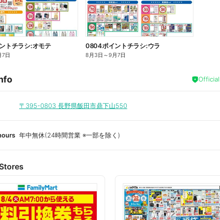
イントチラシ:オモテ
0804ポイントチラシ:ウラ
月7日
8月3日
～
9月7日
nfo
Officia
〒395-0803
長野県飯田市鼎下山550
hours
年中無休(24時間営業 ※一部を除く)
Stores