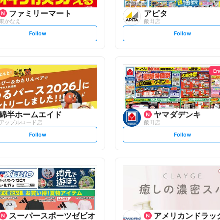
ファミリーマート
アピタ
東かなえ
飯田店
s
s
Follow
Follow
e
e
t
t
f
f
o
o
l
l
l
l
o
o
En
w
w
綿半ホームエイド
ヤマダデンキ
アップルロード店
飯田店
s
s
Follow
Follow
e
e
t
t
f
f
o
o
l
l
l
l
o
o
w
w
スーパースポーツゼビオ
アメリカンドラッ