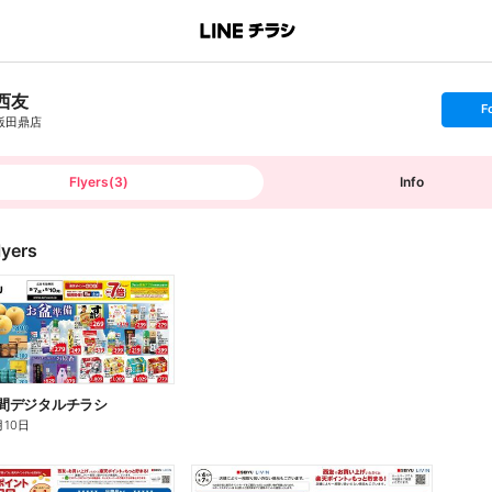
西友
s
F
e
飯田鼎店
t
f
o
l
l
Flyers
(
3
)
Info
o
w
lyers
4日間デジタルチラシ
月10日