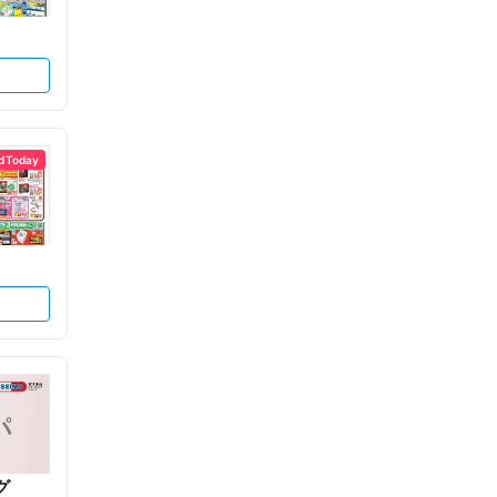
d Today
グ