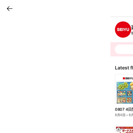
LINEチラシ
B
r
a
n
c
h
T
o
p
Latest f
0807 
8月6日
～
8