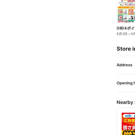
0804ポ
8月3日
～
9
Store i
Address
Opening 
Nearby 