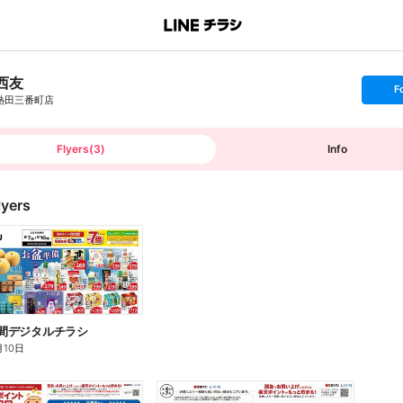
西友
s
F
e
熱田三番町店
t
f
o
l
l
Flyers
(
3
)
Info
o
w
lyers
4日間デジタルチラシ
月10日