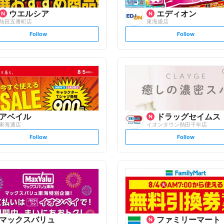
ウエルシア
エディオン
熱田五番町店
東海通店
s
s
Follow
Follow
e
e
t
t
f
f
o
o
l
l
l
l
o
o
w
w
アベイル
ドラッグセイムス
東海通店
イオンタウン熱田千年店
s
s
Follow
Follow
e
e
t
t
f
f
o
o
l
l
l
l
o
o
w
w
マックスバリュ
ファミリーマート