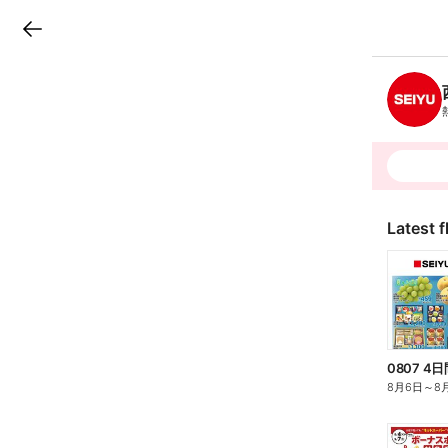
LINEチラシ
B
r
a
n
c
h
T
o
p
Latest f
0807 
8月6日
～
8