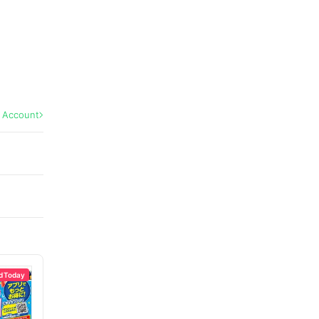
l Account
d Today