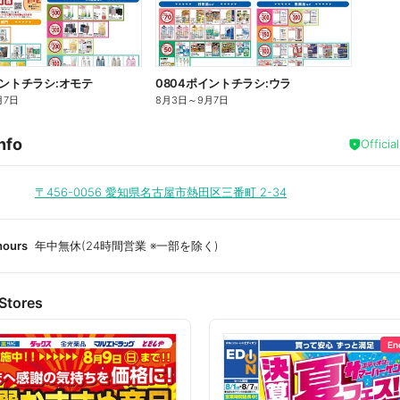
イントチラシ:オモテ
0804ポイントチラシ:ウラ
月7日
8月3日
～
9月7日
nfo
Officia
〒456-0056
愛知県名古屋市熱田区三番町 2-34
hours
年中無休(24時間営業 ※一部を除く)
Stores
En