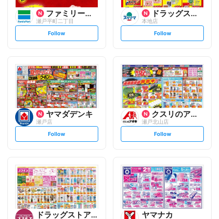
ファミリーマート
ドラッグスギヤマ
瀬戸平町二丁目
本地店
s
s
Follow
Follow
e
e
t
t
f
f
o
o
l
l
l
l
o
o
w
w
ヤマダデンキ
クスリのアオキ
瀬戸店
瀬戸北山店
s
s
Follow
Follow
e
e
t
t
f
f
o
o
l
l
l
l
o
o
w
w
ドラッグストアコスモス
ヤマナカ