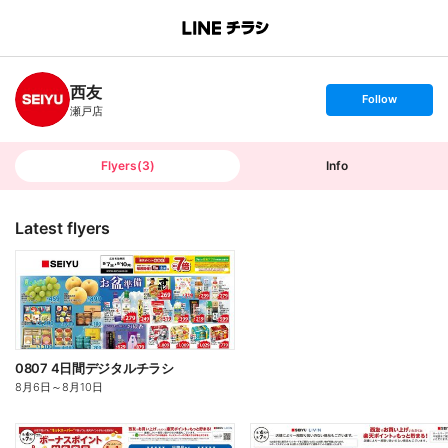
B
r
a
n
西友
c
s
Follow
h
e
瀬戸店
T
t
o
f
p
o
l
l
Flyers
(
3
)
Info
o
w
Latest flyers
0807 4日間デジタルチラシ
8月6日
～
8月10日