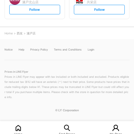
瀬戸北山店
共栄店
s
s
Follow
Follow
e
e
t
t
f
f
o
o
l
l
l
l
o
o
Home
西友
瀬戸店
w
w
Notice
Help
Privacy Policy
Terms and Conditions
Login
Prices in LINE Flyer
Prices in LINE Flyer may appear with tax included or both included and excluded. Products eligible
for reduced tax (8%) will have an asterisk (＊) next to their price. Some products have prices that in
clude trailing digits below ¥1. These prices may be truncated in LINE Flyer but could still affect you
r total if you purchase multiple items. Please check with the store in question for more detailed pric
e info.
©
LY Corporation