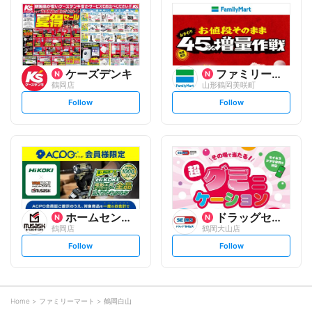
l
l
o
o
w
w
ケーズデンキ
ファミリーマート
鶴岡店
山形鶴岡美咲町
s
s
Follow
Follow
e
e
t
t
f
f
o
o
l
l
l
l
o
o
w
w
ホームセンタームサシ
ドラッグセイムス
鶴岡店
鶴岡大山店
s
s
Follow
Follow
e
e
t
t
f
f
o
o
l
l
l
l
o
o
Home
ファミリーマート
鶴岡白山
w
w