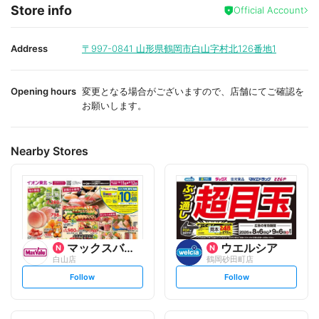
f
Store info
a
Official Account
v
o
r
i
Address
〒997-0841
山形県鶴岡市白山字村北126番地1
t
e
Opening hours
変更となる場合がございますので、店舗にてご確認を
お願いします。
Nearby Stores
マックスバリュ
ウエルシア
白山店
鶴岡砂田町店
s
s
Follow
Follow
e
e
t
t
f
f
o
o
l
l