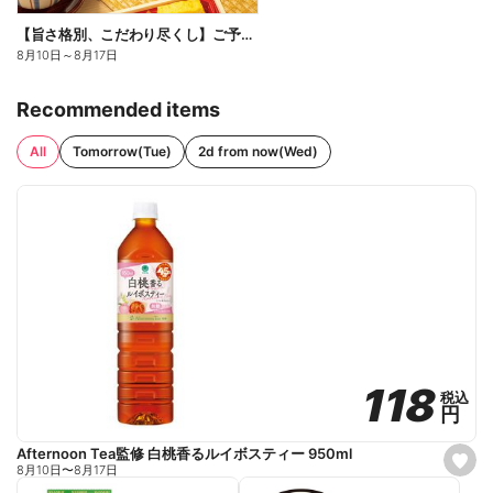
【旨さ格別、こだわり尽くし】ご予約弁当
8月10日
～
8月17日
Recommended items
All
Tomorrow(Tue)
2d from now(Wed)
118
118
税込
税込
円
円
Afternoon Tea監修 白桃香るルイボスティー 950ml
s
8月10日
〜
8月17日
e