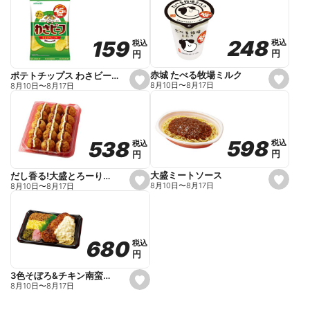
t
f
a
v
o
248
248
159
159
税込
税込
税込
税込
r
円
円
円
円
i
t
e
赤城 たべる牧場ミルク
ポテトチップス わさビーフ
s
s
8月10日
〜
8月17日
8月10日
〜
8月17日
e
e
t
t
f
f
a
a
v
v
o
o
598
598
538
538
税込
税込
税込
税込
r
r
円
円
円
円
i
i
t
t
e
e
大盛ミートソース
だし香る!大盛とろーりたこ焼き
s
s
8月10日
〜
8月17日
8月10日
〜
8月17日
e
e
t
t
f
f
a
a
v
v
o
o
680
680
税込
税込
r
r
円
円
i
i
t
t
e
e
3色そぼろ&チキン南蛮弁当
s
8月10日
〜
8月17日
e
t