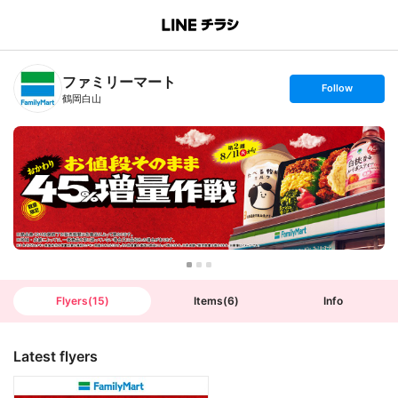
B
r
a
n
ファミリーマート
c
s
Follow
h
e
鶴岡白山
T
t
o
f
p
o
l
l
o
w
Flyers
(
15
)
Items
(
6
)
Info
Latest flyers