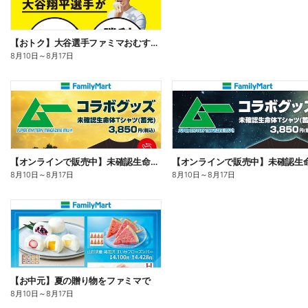
【おトク】大谷選手ファミマおむすび割
8月10日
～
8月17日
【オンラインで販売中】未確認生命体Tシャツ
8月10日
～
8月17日
8月10日
～
8月17日
【お中元】夏の贈り物をファミマで
8月10日
～
8月17日