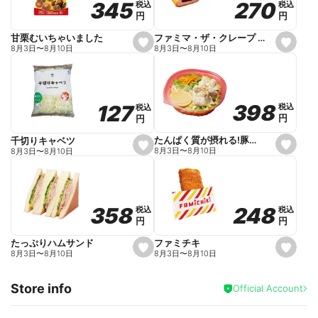
270
270
345
345
税込
税込
税込
税込
r
円
円
円
円
i
t
e
ファミマ・ザ・クレープ 生チョコ
甘栗むいちゃいました
s
s
8月3日
〜
8月10日
8月3日
〜
8月10日
e
e
t
t
f
f
a
a
v
v
o
o
398
398
127
127
税込
税込
税込
税込
r
r
円
円
円
円
i
i
t
t
e
e
たんぱく質が摂れる!豚しゃぶのパスタサラダ
千切りキャベツ
s
s
8月3日
〜
8月10日
8月3日
〜
8月10日
e
e
t
t
f
f
a
a
v
v
o
o
248
248
358
358
税込
税込
税込
税込
r
r
円
円
円
円
i
i
t
t
e
e
ファミチキ
たっぷりハムサンド
s
s
8月3日
〜
8月10日
8月3日
〜
8月10日
e
e
t
t
f
f
Store info
a
a
Official Account
v
v
o
o
r
r