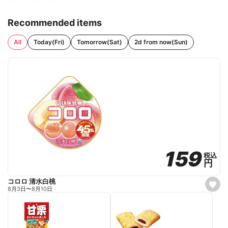
Recommended items
All
Today(Fri)
Tomorrow(Sat)
2d from now(Sun)
159
159
税込
税込
円
円
コロロ 清水白桃
s
8月3日
〜
8月10日
e
t
f
a
v
o