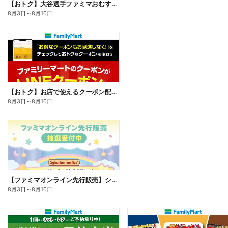
【おトク】大谷選手ファミマおむすび割
8月3日
～
8月10日
【おトク】お店で使えるクーポン配信中
8月3日
～
8月10日
【ファミマオンライン先行販売】シルバニアファミリー
8月3日
～
8月10日