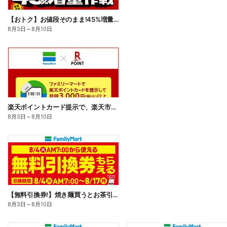
【おトク】お値段そのまま!45%増量作戦!
8月3日
～
8月10日
楽天ポイントカード提示で、楽天市場でのお買い物がおトクに!
8月3日
～
8月10日
【無料引換券!】焼き麺買うとお茶引換券貰える!
8月3日
～
8月10日