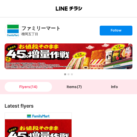
B
r
a
n
ファミリーマート
c
s
Follow
h
e
榴岡五丁目
T
t
o
f
p
o
l
l
o
w
Flyers
(
14
)
Items
(
7
)
Info
Latest flyers