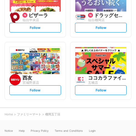
ピザーラ
ドラッグセイムス
仙台中央店
仙台榴岡店
s
s
Follow
Follow
e
e
t
t
f
f
o
o
l
l
l
l
o
o
w
w
西友
ココカラファイン
宮城野原店
五橋店
s
s
Follow
Follow
e
e
t
t
f
f
o
o
l
l
l
l
o
o
Home
ファミリーマート
榴岡五丁目
w
w
Notice
Help
Privacy Policy
Terms and Conditions
Login