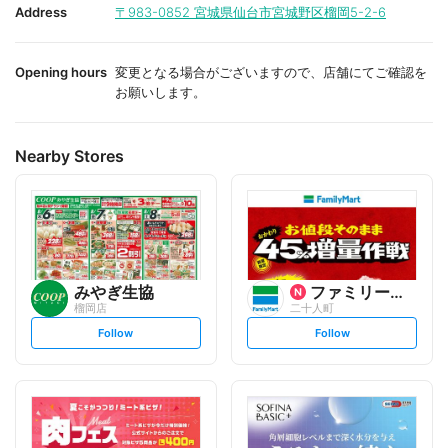
i
i
Address
〒983-0852
宮城県仙台市宮城野区榴岡5-2-6
t
t
e
e
Opening hours
変更となる場合がございますので、店舗にてご確認を
お願いします。
Nearby Stores
みやぎ生協
ファミリーマート
榴岡店
二十人町
s
s
Follow
Follow
e
e
t
t
f
f
o
o
l
l
l
l
o
o
w
w