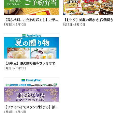
【旨さ格別、こだわり尽くし】ご予約弁当
8月3日
～
8月10日
8月3日
～
8月10日
【お中元】夏の贈り物をファミマで
8月3日
～
8月10日
【ファミペイでスタンプ貯まる】抽選でペアチケットが当たる!
8月3日
～
8月10日