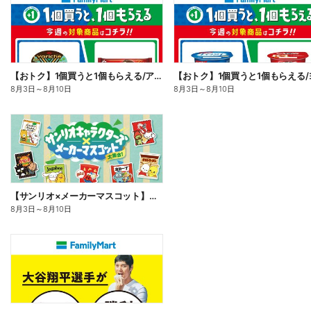
【おトク】1個買うと1個もらえる/アイス
8月3日
～
8月10日
8月3日
～
8月10日
【サンリオ×メーカーマスコット】オリジナルグッズ貰える!
8月3日
～
8月10日