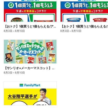
【おトク】1個買うと1個もらえる/アイス
8月3日
～
8月10日
8月3日
～
8月10日
【サンリオ×メーカーマスコット】オリジナルグッズ貰える!
8月3日
～
8月10日