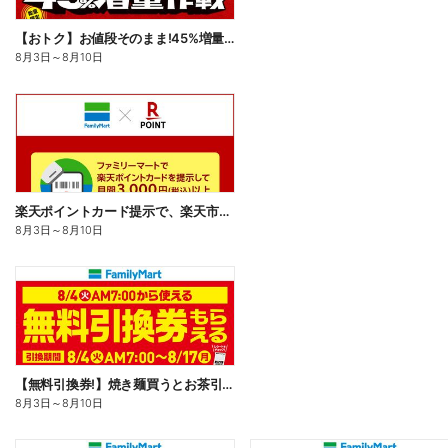
【おトク】お値段そのまま!45%増量作戦!
8月3日
～
8月10日
楽天ポイントカード提示で、楽天市場でのお買い物がおトクに!
8月3日
～
8月10日
【無料引換券!】焼き麺買うとお茶引換券貰える!
8月3日
～
8月10日