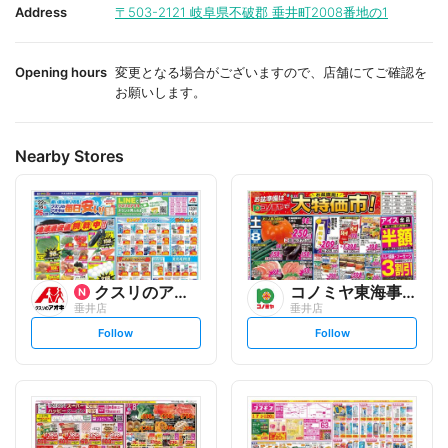
i
i
Address
〒503-2121
岐阜県不破郡 垂井町2008番地の1
t
t
e
e
Opening hours
変更となる場合がございますので、店舗にてご確認を
お願いします。
Nearby Stores
クスリのアオキ
コノミヤ東海事業本部
垂井店
垂井店
s
s
Follow
Follow
e
e
t
t
f
f
o
o
l
l
l
l
o
o
w
w