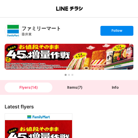
B
r
a
n
ファミリーマート
c
s
Follow
h
e
垂井東
T
t
o
f
p
o
l
l
o
w
Flyers
(
14
)
Items
(
7
)
Info
Latest flyers