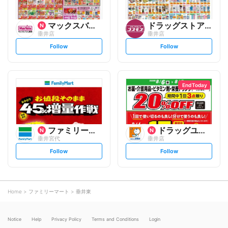
マックスバリュ
ドラッグストアコスモス
垂井店
垂井店
s
s
Follow
Follow
e
e
t
t
f
f
o
o
l
l
l
l
o
o
End Today
w
w
ファミリーマート
ドラッグユタカ
垂井宮代
垂井店
s
s
Follow
Follow
e
e
t
t
f
f
o
o
l
l
l
l
o
o
Home
ファミリーマート
垂井東
w
w
Notice
Help
Privacy Policy
Terms and Conditions
Login