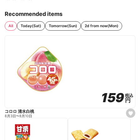
Recommended items
All
Today(Sat)
Tomorrow(Sun)
2d from now(Mon)
159
159
税込
税込
円
円
コロロ 清水白桃
s
8月3日
〜
8月10日
e
t
f
a
v
o