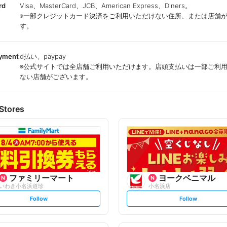
rd
Visa、MasterCard、JCB、American Express、Diners。
※一部クレジットカード決済をご利用いただけない住所、または店舗
す。
ayment
d払い、paypay
※公式サイトでは全店舗ご利用いただけます。店頭支払いは一部ご利
ない店舗がございます。
Stores
ファミリーマート
ヨークベニマル
いわき小名浜道珍
小名浜店
s
s
Follow
Follow
e
e
t
t
f
f
o
o
l
l