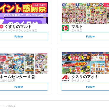
l
l
o
o
End Today
En
w
w
くすりのマルト
マルト
マルトパワードラッグ君ヶ塚店
君ヶ塚店
s
s
Follow
Follow
e
e
t
t
f
f
o
o
l
l
l
l
o
o
w
w
ホームセンター 山新
クスリのアオキ
山新小名浜店
小名浜リスポ店
s
s
Follow
Follow
e
e
t
t
f
f
o
o
l
l
l
l
o
o
ーラ
小名浜
w
w