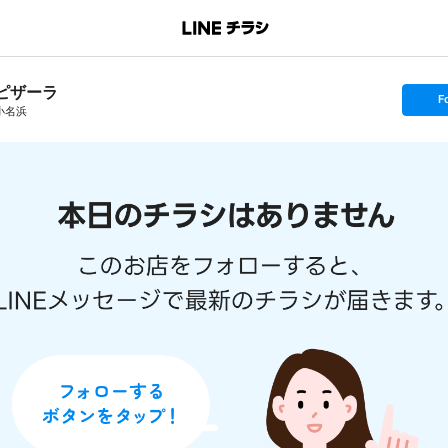
ピザーラ
s
F
e
小名浜
t
f
o
l
l
o
w