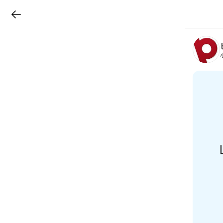
LINEチラシ
B
r
a
n
c
h
T
o
p