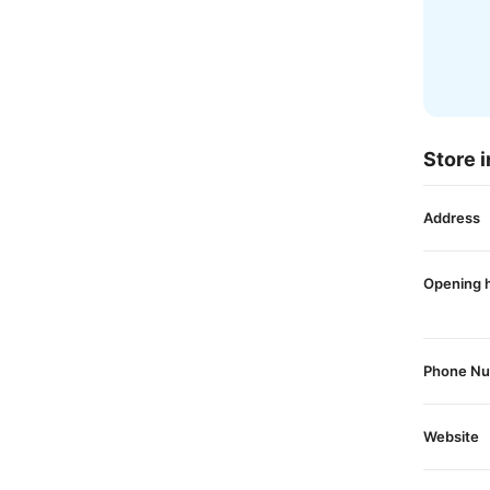
Store i
Address
Opening 
Phone N
Website