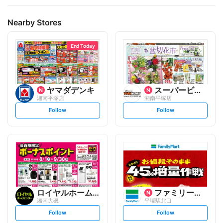
Nearby Stores
End Today
ヤマダデンキ
スーパービバホーム
湘南平塚店
湘南平塚店
s
s
Follow
Follow
e
e
t
t
f
f
o
o
l
l
l
l
o
o
w
w
ロイヤルホームセンター
ファミリーマート
湘南大磯
平塚駅北口
s
s
Follow
Follow
e
e