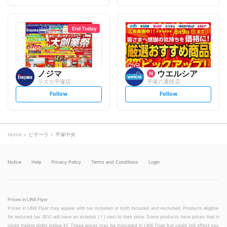
t
t
f
f
o
o
l
l
l
l
o
o
End Today
w
w
ノジマ
ウエルシア
ラスカ平塚店
平塚八重咲店
s
s
Follow
Follow
e
e
t
t
f
f
o
o
l
l
l
l
o
o
Home
ピザーラ
平塚中央
w
w
Notice
Help
Privacy Policy
Terms and Conditions
Login
Prices in LINE Flyer
Prices in LINE Flyer may appear with tax included or both included and excluded. Products eligible
for reduced tax (8%) will have an asterisk (＊) next to their price. Some products have prices that in
clude trailing digits below ¥1. These prices may be truncated in LINE Flyer but could still affect you