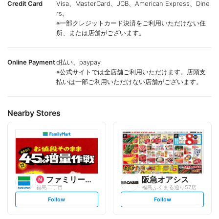
Credit Card
Visa、MasterCard、JCB、American Express、Dine
rs。
※一部クレジットカード決済をご利用いただけない住
所、または店舗がございます。
Online Payment
d払い、paypay
※公式サイトでは全店舗ご利用いただけます。店頭支
払いは一部ご利用いただけない店舗がございます。
Nearby Stores
ファミリーマート
阪急オアシス
福島二丁目
福島ふくまる通り57店
s
s
Follow
Follow
e
e
t
t
f
f