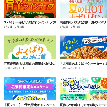
スパイシー系ピザの旨辛ラインナップ!
8月3日
～
9月18日
8月3日
～
9月18日
応募締切迫る!北海道の豪華食材があたるプレゼントキャンペーン
8月1日
～
8月18日
8月1日
～
8月18日
【夏フェス】ご予約限定キャンペーン