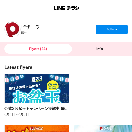
B
r
a
n
ピザーラ
c
s
Follow
h
e
福島
T
t
o
f
p
o
l
l
Flyers
(
24
)
Info
o
w
Latest flyers
公式Xお盆玉キャンペーン実施中!毎日その場で2,500円分のネットクーポンがあたる!
8月5日
～
8月8日