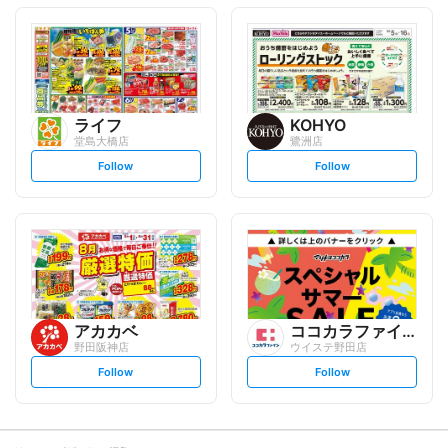
o
o
l
l
l
l
o
o
w
w
ライフ
KOHYO
堂島大橋店
鷺洲店
s
s
Follow
Follow
e
e
t
t
f
f
o
o
l
l
l
l
o
o
w
w
アカカベ
ココカラファイン
野田阪神店
ウイステ野田店
s
s
Follow
Follow
e
e
t
t
f
f
o
o
l
l
l
l
o
o