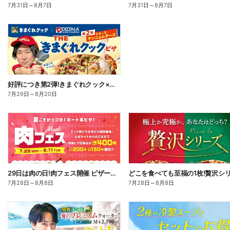
7月31日
～
8月7日
7月31日
～
8月7日
好評につき第2弾!きまぐれクック×ピザーラ コラボピザ新登場
7月29日
～
8月20日
29日は肉の日!肉フェス開催 ピザーラ自慢の肉ピザが今だけお得!
7月28日
～
8月8日
7月28日
～
8月8日