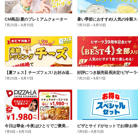
CM商品!夏のプレミアムクォーター
7月25日
～
8月10日
7月25日
～
8月10日
【夏フェス】チーズフェス! お好み追加トッピング「チーズ」が半額以下で注文できる!
7月20日
～
8月17日
7月20日
～
8月17日
今日は華金♪今夜はひとりでご褒美ピザ!ピザーラトリオ
7月9日
～
8月10日
7月9日
～
8月10日