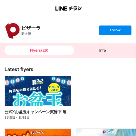
B
r
a
n
ピザーラ
c
s
Follow
h
e
新大阪
T
t
o
f
p
o
l
l
Flyers
(
26
)
Info
o
w
Latest flyers
公式Xお盆玉キャンペーン実施中!毎日その場で2,500円分のネットクーポンがあたる!
8月5日
～
8月8日