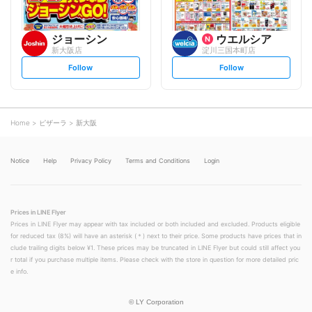
ジョーシン
ウエルシア
新大阪店
淀川三国本町店
s
s
Follow
Follow
e
e
t
t
f
f
o
o
l
l
l
l
o
o
Home
ピザーラ
新大阪
w
w
Notice
Help
Privacy Policy
Terms and Conditions
Login
Prices in LINE Flyer
Prices in LINE Flyer may appear with tax included or both included and excluded. Products eligible
for reduced tax (8%) will have an asterisk (＊) next to their price. Some products have prices that in
clude trailing digits below ¥1. These prices may be truncated in LINE Flyer but could still affect you
r total if you purchase multiple items. Please check with the store in question for more detailed pric
e info.
©
LY Corporation