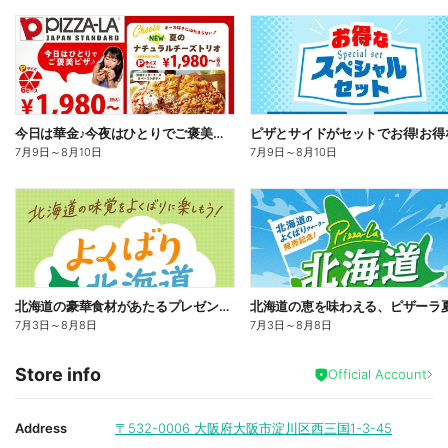
今日は華金♪今夜はひとりでご褒美ピザ!ピザーラトリオ
7月9日
～
8月10日
7月9日
～
8月10日
北海道の豪華食材があたるプレゼントキャンペーン
7月3日
～
8月8日
7月3日
～
8月8日
Store info
Official Account
Address
〒532-0006
大阪府大阪市淀川区西三国1-3-45