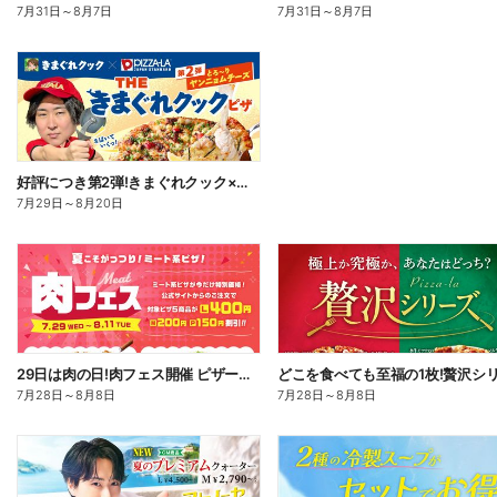
7月31日
～
8月7日
7月31日
～
8月7日
好評につき第2弾!きまぐれクック×ピザーラ コラボピザ新登場
7月29日
～
8月20日
29日は肉の日!肉フェス開催 ピザーラ自慢の肉ピザが今だけお得!
7月28日
～
8月8日
7月28日
～
8月8日