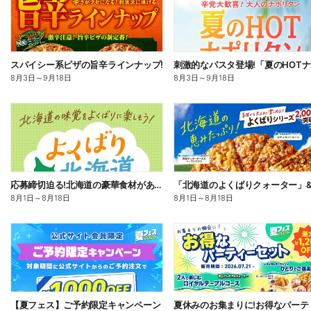
スパイシー系ピザの旨辛ラインナップ!
8月3日
～
9月18日
8月3日
～
9月18日
応募締切迫る!北海道の豪華食材があたるプレゼントキャンペーン
8月1日
～
8月18日
8月1日
～
8月18日
【夏フェス】ご予約限定キャンペーン