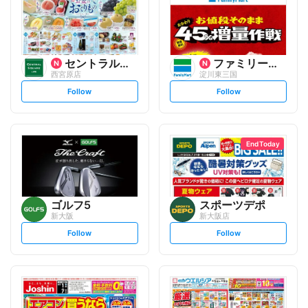
セントラルスクエア
ファミリーマート
西宮原店
淀川東三国
s
s
Follow
Follow
e
e
t
t
f
f
o
o
l
l
l
l
o
o
End Today
w
w
ゴルフ5
スポーツデポ
新大阪
新大阪店
s
s
Follow
Follow
e
e
t
t
f
f
o
o
l
l
l
l
o
o
w
w