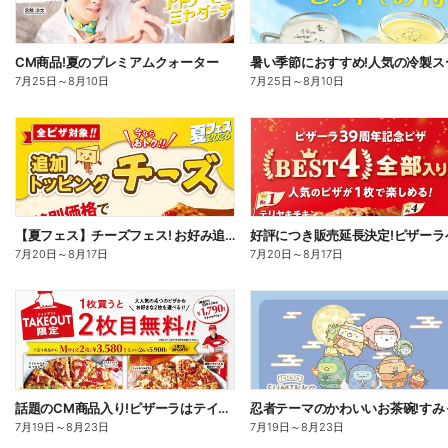
CM商品!夏のプレミアムクォーター
7月25日
～
8月10日
7月25日
～
8月10日
【夏フェス】チーズフェス! お好み追加トッピング「チーズ」が半額以下で注文できる!
7月20日
～
8月17日
7月20日
～
8月17日
話題のCM商品入り!ピザーラはテイクアウトがお得!2枚目無料
7月19日
～
8月23日
7月19日
～
8月23日