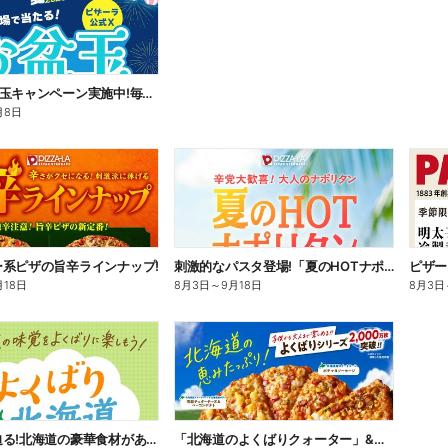
公式Xお盆玉キャンペーン実施中!毎日その場で2,500円分のネットクーポンがあたる!
月8日
ー系ピザの旨辛ラインナップ!
刺激的なパスタ登場!「夏のHOTナポリタン」
ピザー
月18日
8月3日
～
9月18日
8月3日
応募締切迫る!北海道の豪華食材があたるプレゼントキャンペーン
「北海道のよくばりクォーター」&ピザーラ夏の定番!エビマヨのよくばりクォーター