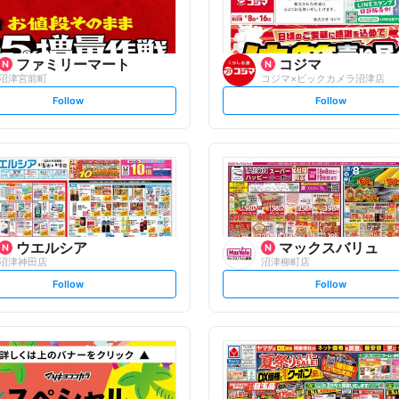
ファミリーマート
コジマ
沼津宮前町
コジマ×ビックカメラ沼津店
s
s
Follow
Follow
e
e
t
t
f
f
o
o
l
l
l
l
o
o
w
w
ウエルシア
マックスバリュ
沼津神田店
沼津柳町店
s
s
Follow
Follow
e
e
t
t
f
f
o
o
l
l
l
l
o
o
w
w