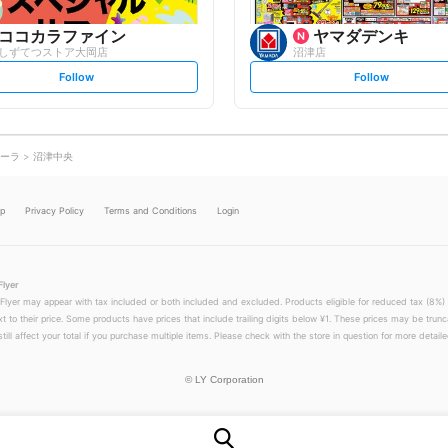
ココカラファイン
ヤマダデンキ
しずてつストア大岡店
沼津店
s
s
Follow
Follow
e
e
t
t
f
f
o
o
l
l
l
l
o
o
ーラ
沼津中央
w
w
lp
Privacy Policy
Terms and Conditions
Login
Flyer
 Flyer may appear with tax included or both included and excluded. Products eligible for reduced tax (8%) 
xt to their price. Some products have prices that include trailing digits below ¥1. These prices may be trunc
till affect your total if you purchase multiple items. Please check with the store in question for more detailed
©
LY Corporation