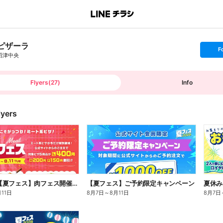
ピザーラ
s
F
e
沼津中央
t
f
o
l
l
Flyers
(
27
)
Info
o
w
lyers
8/11まで!【夏フェス】肉フェス開催中!
【夏フェス】ご予約限定キャンペーン
月11日
8月7日
～
8月11日
8月7日