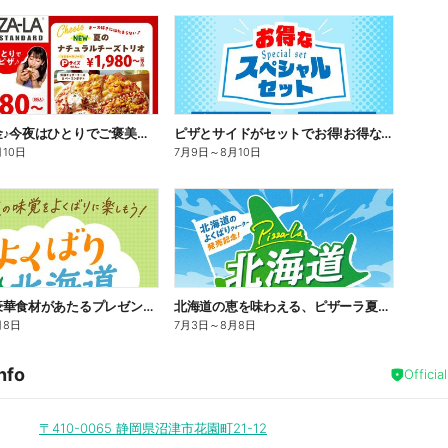
今日は華金♪今夜はひとりでご褒美ピザ!ピザーラトリオ
ピザとサイドがセットでお得!お得なスペシャルセット!
月10日
7月9日
～
8月10日
北海道の豪華食材があたるプレゼントキャンペーン
北海道の恵を味わえる、ピザーラ夏の特別企画!
月8日
7月3日
～
8月8日
nfo
Officia
〒410-0065
静岡県沼津市花園町21-12