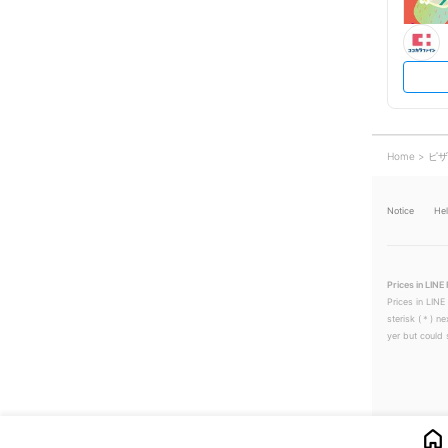
Home
ピザ
Notice
He
Prices in LINE 
Prices in LINE
sterisk (＊) ne
yer but could s