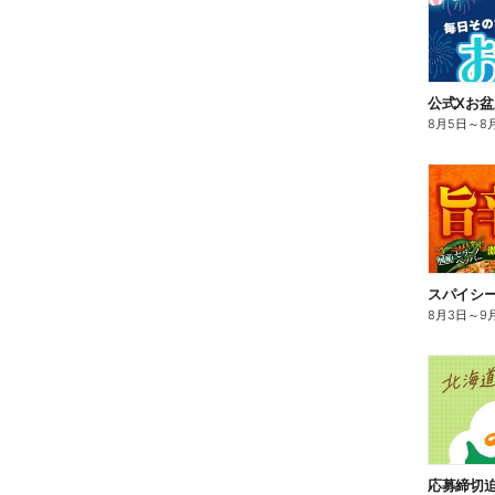
8月5日
～
8
スパイシ
8月3日
～
9