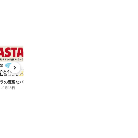
t
x
e
n
ラの豊富なパスタ
【配信店舗限定】クーポンプレゼント!
～
9月18日
8月3日
～
9月18日