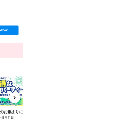
ollow
t
x
e
n
夏休みのお集まりに!お得なパーティーセット
パエリア&パスタセットが新発売!
～
8月11日
8月7日
～
8月11日