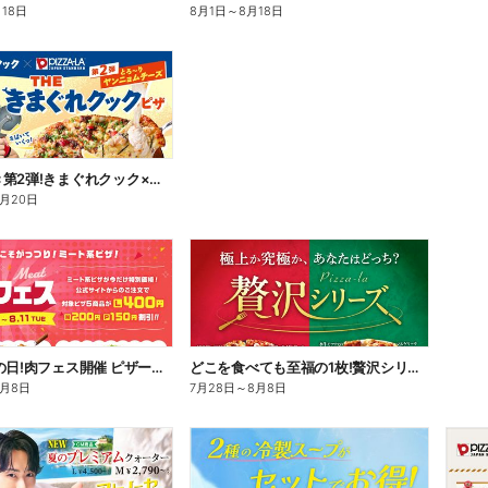
月18日
8月1日
～
8月18日
好評につき第2弾!きまぐれクック×ピザーラ コラボピザ新登場
8月20日
29日は肉の日!肉フェス開催 ピザーラ自慢の肉ピザが今だけお得!
どこを食べても至福の1枚!贅沢シリーズ
8月8日
7月28日
～
8月8日