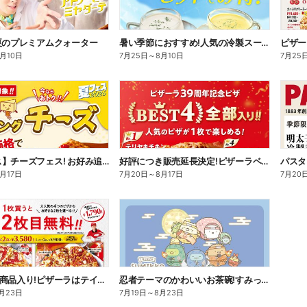
夏のプレミアムクォーター
暑い季節におすすめ!人気の冷製スープ飲みくらべセット!
ピザー
8月10日
7月25日
～
8月10日
7月25
【夏フェス】チーズフェス! お好み追加トッピング「チーズ」が半額以下で注文できる!
好評につき販売延長決定!ピザーラベスト4クォーター
パスタ
月17日
7月20日
～
8月17日
7月20
話題のCM商品入り!ピザーラはテイクアウトがお得!2枚目無料
忍者テーマのかわいいお茶碗!すみっコぐらしスペシャルパック
月23日
7月19日
～
8月23日