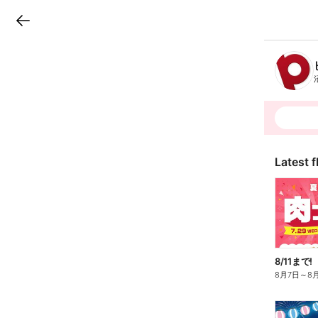
LINEチラシ
B
r
a
n
c
h
T
o
p
Latest f
8月7日
～
8