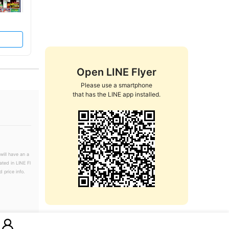
Open LINE Flyer
Please use a smartphone

that has the LINE app installed.
will have an a
ated in LINE Fl
 price info.