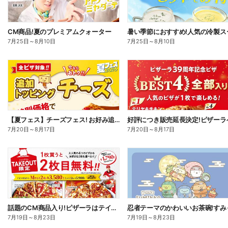
CM商品!夏のプレミアムクォーター
7月25日
～
8月10日
7月25日
～
8月10日
【夏フェス】チーズフェス! お好み追加トッピング「チーズ」が半額以下で注文できる!
7月20日
～
8月17日
7月20日
～
8月17日
話題のCM商品入り!ピザーラはテイクアウトがお得!2枚目無料
7月19日
～
8月23日
7月19日
～
8月23日