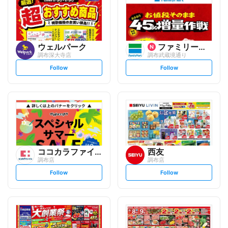
ウェルパーク
ファミリーマート
調布深大寺店
調布武蔵境通り
s
s
Follow
Follow
e
e
t
t
f
f
o
o
l
l
l
l
o
o
w
w
ココカラファイン
西友
調布店
調布店
s
s
Follow
Follow
e
e
t
t
f
f
o
o
l
l
l
l
o
o
w
w