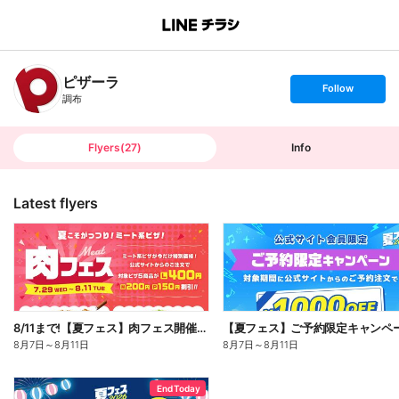
B
r
a
n
ピザーラ
c
s
Follow
h
e
調布
T
t
o
f
p
o
l
l
Flyers
(
27
)
Info
o
w
Latest flyers
8/11まで!【夏フェス】肉フェス開催中!
【夏フェス】ご予約限定キャンペ
8月7日
～
8月11日
8月7日
～
8月11日
End Today