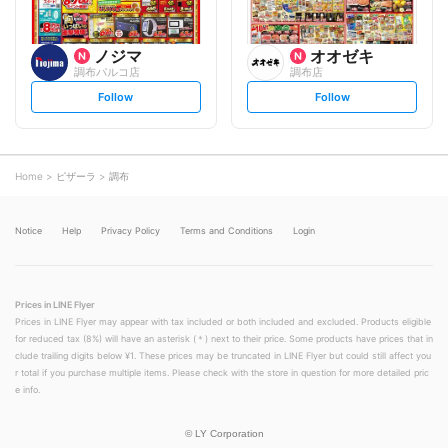
ノジマ
オオゼキ
調布パルコ店
調布店
s
s
Follow
Follow
e
e
t
t
f
f
o
o
l
l
l
l
o
o
Home
ピザーラ
調布
w
w
Notice
Help
Privacy Policy
Terms and Conditions
Login
Prices in LINE Flyer
Prices in LINE Flyer may appear with tax included or both included and excluded. Products eligible
for reduced tax (8%) will have an asterisk (＊) next to their price. Some products have prices that in
clude trailing digits below ¥1. These prices may be truncated in LINE Flyer but could still affect you
r total if you purchase multiple items. Please check with the store in question for more detailed pric
e info.
©
LY Corporation