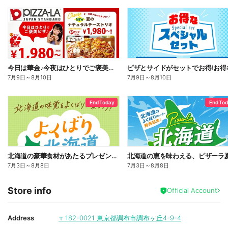
今日は華金♪今夜はひとりでご褒美ピザ!ピザーラトリオ
7月9日
～
8月10日
7月9日
～
8月10日
End Today
End To
北海道の豪華食材があたるプレゼントキャンペーン
7月3日
～
8月8日
7月3日
～
8月8日
Store info
Official Account
Address
〒182-0021
東京都調布市調布ヶ丘4-9-4