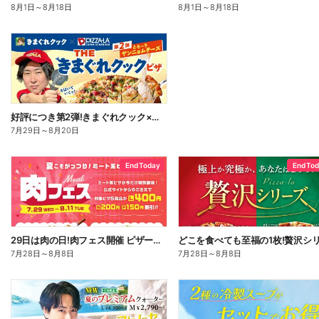
8月1日
～
8月18日
8月1日
～
8月18日
好評につき第2弾!きまぐれクック×ピザーラ コラボピザ新登場
7月29日
～
8月20日
End Today
End To
29日は肉の日!肉フェス開催 ピザーラ自慢の肉ピザが今だけお得!
7月28日
～
8月8日
7月28日
～
8月8日