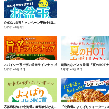
公式Xお盆玉キャンペーン実施中!毎日その場で2,500円分のネットクーポンがあたる!
8月5日
～
8月8日
スパイシー系ピザの旨辛ラインナップ!
8月3日
～
9月18日
8月3日
～
9月18日
応募締切迫る!北海道の豪華食材があたるプレゼントキャンペーン