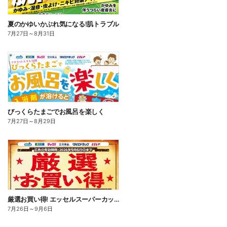
夏のかゆいかぶれ気になる!肌トラブル
7月27日
～
8月31日
びっくらたまごでお風呂を楽しく
7月27日
～
8月29日
厳選お買い得! エッセルスーパーカップ
7月26日
～
9月6日