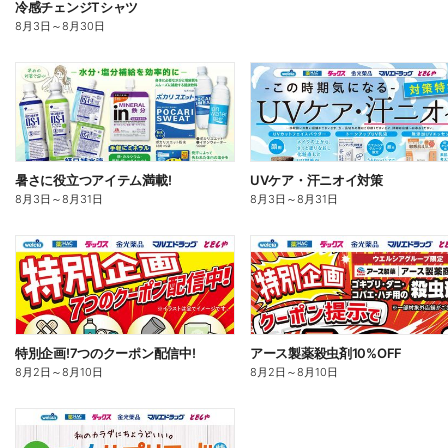
冷感チェンジTシャツ
8月3日
～
8月30日
暑さに役立つアイテム満載!
UVケア・汗ニオイ対策
8月3日
～
8月31日
8月3日
～
8月31日
特別企画!7つのクーポン配信中!
アース製薬殺虫剤10%OFF
8月2日
～
8月10日
8月2日
～
8月10日