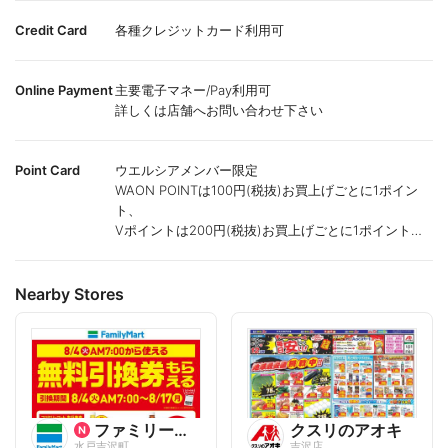
Credit Card
各種クレジットカード利用可
Online Payment
主要電子マネー/Pay利用可
詳しくは店舗へお問い合わせ下さい
Point Card
ウエルシアメンバー限定
WAON POINTは100円(税抜)お買上げごとに1ポイン
ト、
Vポイントは200円(税抜)お買上げごとに1ポイント進
呈致します。
ポイントが付かない商品もございます。
Nearby Stores
ファミリーマート
クスリのアオキ
水戸吉沢町
吉沢店