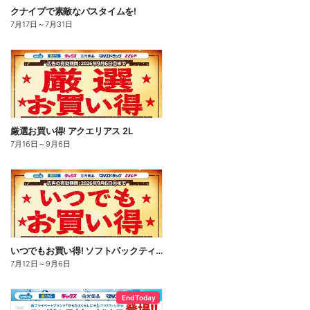
クナイプで素敵なバスタイムを!
7月17日
～
7月31日
厳選お買い得! アクエリアス 2L
7月16日
～
9月6日
いつでもお買い得! ソフトパックティッシュ
7月12日
～
9月6日
End Today