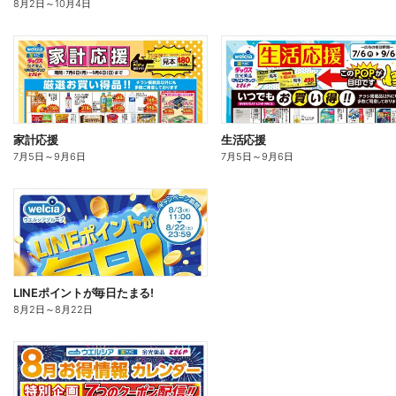
8月2日
～
10月4日
家計応援
生活応援
7月5日
～
9月6日
7月5日
～
9月6日
LINEポイントが毎日たまる!
8月2日
～
8月22日