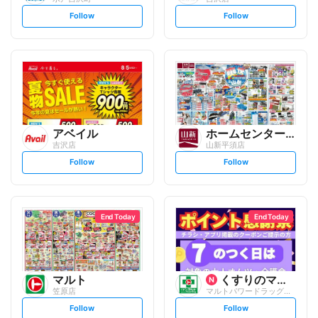
s
s
Follow
Follow
e
e
t
t
f
f
o
o
l
l
l
l
o
o
w
w
アベイル
ホームセンター 山新
吉沢店
山新平須店
s
s
Follow
Follow
e
e
t
t
f
f
o
o
l
l
l
l
o
o
End Today
End Today
w
w
マルト
くすりのマルト
笠原店
マルトパワードラッグ笠原店
s
s
Follow
Follow
e
e