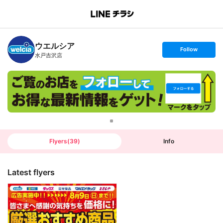
B
r
a
n
ウエルシア
c
s
Follow
h
e
水戸吉沢店
T
t
o
f
p
o
l
l
o
w
Flyers
(
39
)
Info
Latest flyers