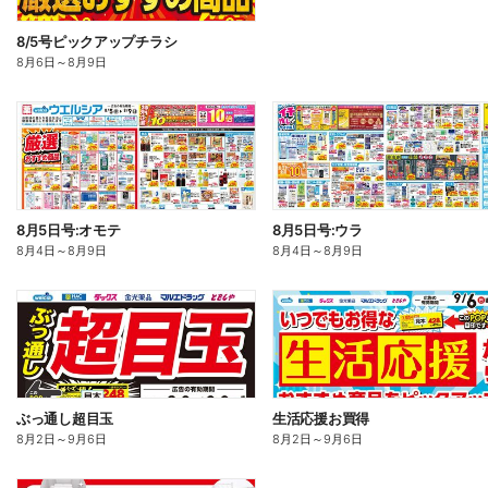
8/5号ピックアップチラシ
8月6日
～
8月9日
8月5日号:オモテ
8月5日号:ウラ
8月4日
～
8月9日
8月4日
～
8月9日
ぶっ通し超目玉
生活応援お買得
8月2日
～
9月6日
8月2日
～
9月6日