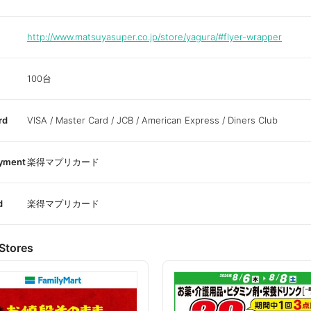
http://www.matsuyasuper.co.jp/store/yagura/#flyer-wrapper
100台
rd
VISA / Master Card / JCB / American Express / Diners Club
ayment
楽得マプリカード
d
楽得マプリカード
Stores