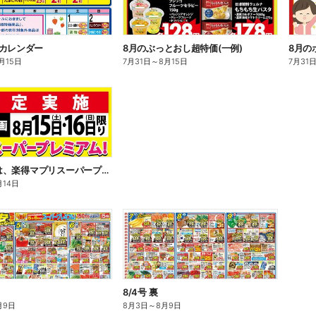
事カレンダー
8月のぶっとおし超特価(一例)
月15日
7月31日
～
8月15日
7月31
8/15・16は、楽得マプリスーパープレミアム!
月14日
8/4号 裏
月9日
8月3日
～
8月9日