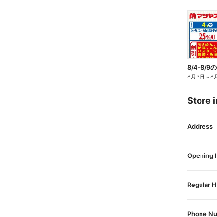
8/4-8/
8月3日
～
8
Store i
Address
Opening 
Regular H
Phone N