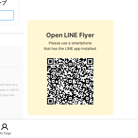
ープ
店
Open LINE Flyer
Please use a smartphone

that has the LINE app installed.
will have an a
ated in LINE Fl
 price info.
My Page