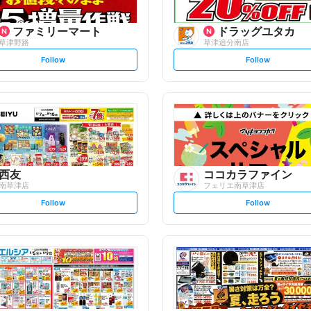
ファミリーマート
ドラッグユタカ
草津野路
草津追分南店
s
s
Follow
Follow
e
e
t
t
f
f
o
o
l
l
l
l
o
o
w
w
西友
ココカラファイン
南草津店
フェリエ南草津店
s
s
Follow
Follow
e
e
t
t
f
f
o
o
l
l
l
l
o
o
w
w