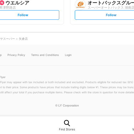
ウエルシア
オートバックスグル
草津野路店
スーパーオートバックス 湖南
s
s
Follow
Follow
e
e
t
t
f
f
o
o
l
l
l
l
o
o
ヤスーパー
矢倉店
w
w
lp
Privacy Policy
Terms and Conditions
Login
Flyer
 Flyer may appear with tax included or both included and excluded. Products eligible for reduced tax (8%) 
xt to their price. Some products have prices that include trailing digits below ¥1. These prices may be trunc
till affect your total if you purchase multiple items. Please check with the store in question for more detailed
©
LY Corporation
Find Stores