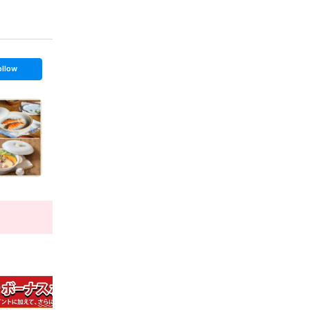
ollow
t