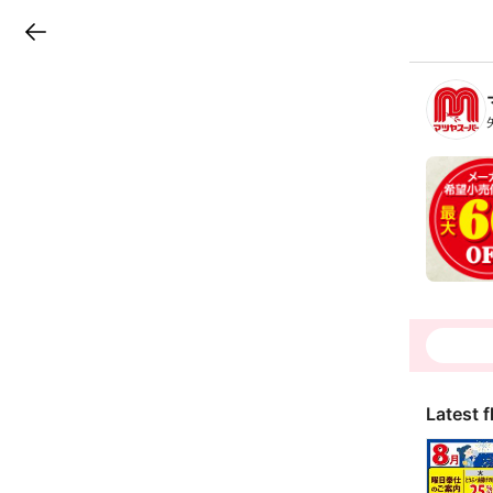
LINEチラシ
B
r
a
n
c
h
T
o
p
Latest f