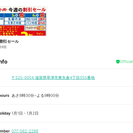
9の割引セール
月9日
nfo
Officia
〒525-0054
滋賀県草津市東矢倉4丁目555番地
hours
あさ8時30分~よる9時00分
oliday
1月1日・1月2日
umber
077-562-2299