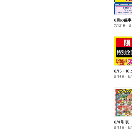
8月の催
7月31日
～
8
8月6日
～
8
8/4号 表
8月3日
～
8