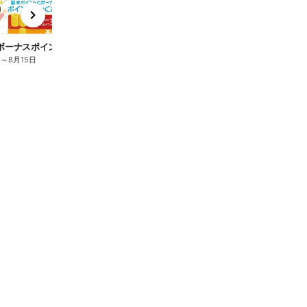
x
e
n
8月のボーナスポイント進呈商品(一例)
8月の冷凍食品商品(一例)
8
日
～
8月15日
7月31日
～
8月15日
7月