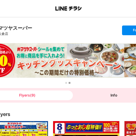
マツヤスーパー
s
F
e
矢倉店
t
f
o
l
l
o
w
Flyers
(
9
)
Info
lyers