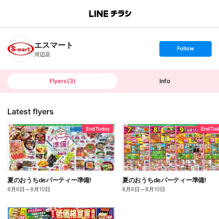
B
r
a
n
エスマート
c
s
Follow
h
e
河辺店
T
t
o
f
p
o
l
l
Flyers
(
3
)
Info
o
w
Latest flyers
End Today
End To
夏のおうちdeパーティー準備!
夏のおうちdeパーティー準備!
8月6日
～
8月10日
8月6日
～
8月10日