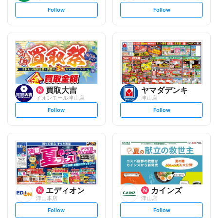
s
s
Follow
Follow
e
e
t
t
f
f
o
o
l
l
l
l
o
o
w
w
買取大吉
ヤマダデンキ
イオンモール津山店
津山店
s
s
Follow
Follow
e
e
t
t
f
f
o
o
l
l
l
l
o
o
w
w
エディオン
カインズ
津山本店
津山店
s
s
Follow
Follow
e
e