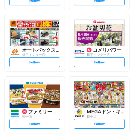
s
s
Follow
Follow
e
e
t
t
f
f
o
o
l
l
l
l
o
o
w
w
オートバックスグループ
コメリパワー
横手インター店
横手インター店
s
s
Follow
Follow
e
e
t
t
f
f
o
o
l
l
l
l
o
o
w
w
ファミリーマート
MEGAドン・キホーテ
横手西
横手店
s
s
Follow
Follow
e
e
t
t
f
f