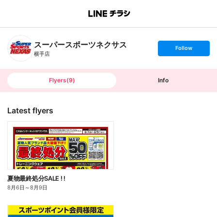
B
r
a
n
スーパースポーツネクサス
c
s
Follow
h
e
横手店
T
t
o
f
p
o
l
l
Flyers
(
9
)
Info
o
w
Latest flyers
夏物最終処分SALE ! !
8月6日
～
8月9日