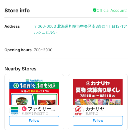
Store info
Official Account
Address
〒060-0063
北海道札幌市中央区南3条西4丁目12-1ア
ルシュビル5F
Opening hours
700~2900
Nearby Stores
ファミリーマート
カナリヤ
札幌南3条西3丁目
札幌本店
s
s
Follow
Follow
e
e
t
t
f
f