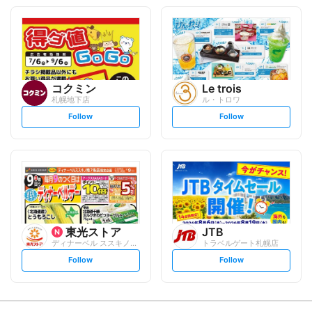
o
o
l
l
l
l
o
o
w
w
コクミン
Le trois
札幌地下店
ル・トロワ
s
s
Follow
Follow
e
e
t
t
f
f
o
o
l
l
l
l
o
o
w
w
東光ストア
JTB
ディナーベル ススキノ南7条店
トラベルゲート札幌店
s
s
Follow
Follow
e
e
t
t
f
f
o
o
l
l
l
l