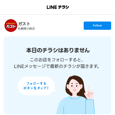
B
r
a
n
ガスト
c
s
Follow
h
e
札幌狸小路店
T
t
o
f
p
o
l
l
o
w