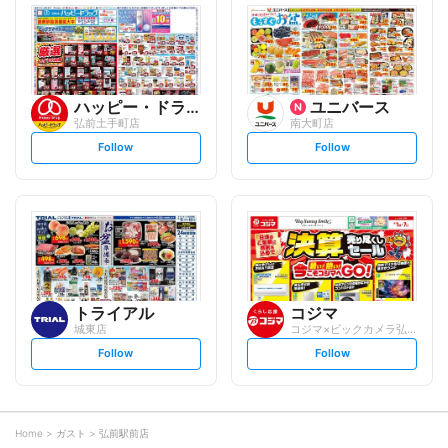
l
l
o
o
w
w
ハッピー・ドラッグ
ユニバース
弘前土手町店
南大町店
s
s
Follow
Follow
e
e
t
t
f
f
o
o
l
l
l
l
o
o
w
w
トライアル
コジマ
城東店
コジマ×ビックカメラ弘前店
s
s
Follow
Follow
e
e
t
t
f
f
o
o
l
l
l
l
o
o
Home
ガスト
弘前駅前店
w
w