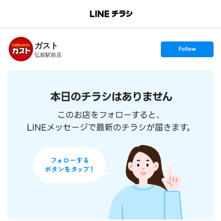
B
r
a
n
ガスト
c
s
Follow
h
e
弘前駅前店
T
t
o
f
p
o
l
l
o
w