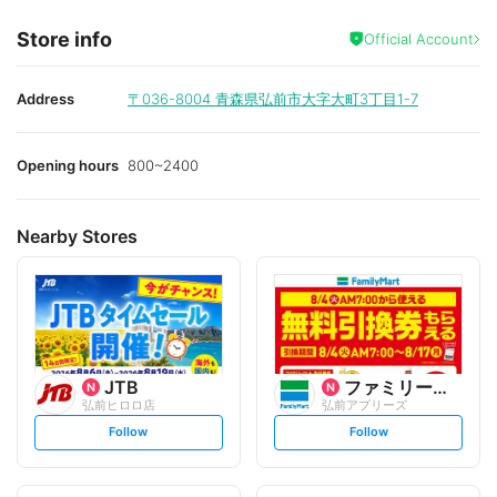
Store info
Official Account
Address
〒036-8004
青森県弘前市大字大町3丁目1-7
Opening hours
800~2400
Nearby Stores
JTB
ファミリーマート
弘前ヒロロ店
弘前アプリーズ
s
s
Follow
Follow
e
e
t
t
f
f
o
o
l
l