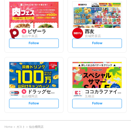
l
l
o
o
w
w
ピザーラ
西友
仙台中央店
宮城野原店
s
s
Follow
Follow
e
e
t
t
f
f
o
o
l
l
l
l
o
o
w
w
ドラッグセイムス
ココカラファイン
仙台榴岡店
五橋店
s
s
Follow
Follow
e
e
t
t
f
f
o
o
l
l
l
l
o
o
Home
ガスト
仙台榴岡店
w
w