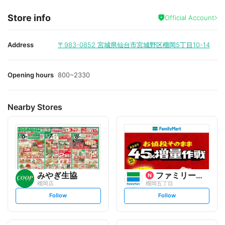
Store info
Official Account
Address
〒983-0852
宮城県仙台市宮城野区榴岡5丁目10-14
Opening hours
800~2330
Nearby Stores
みやぎ生協
ファミリーマート
榴岡店
榴岡五丁目
s
s
Follow
Follow
e
e
t
t
f
f
o
o
l
l