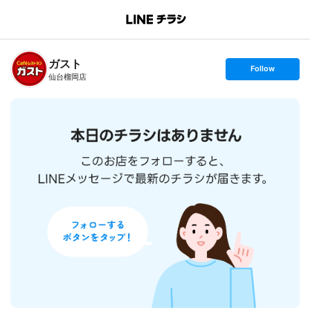
B
r
a
n
ガスト
c
s
Follow
h
e
仙台榴岡店
T
t
o
f
p
o
l
l
o
w