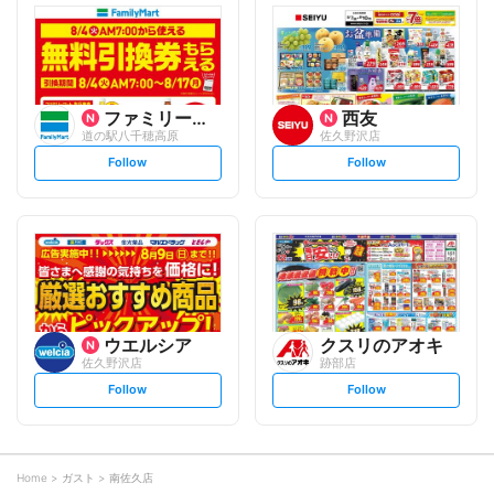
l
l
o
o
w
w
ファミリーマート
西友
道の駅八千穂高原
佐久野沢店
s
s
Follow
Follow
e
e
t
t
f
f
o
o
l
l
l
l
o
o
w
w
ウエルシア
クスリのアオキ
佐久野沢店
跡部店
s
s
Follow
Follow
e
e
t
t
f
f
o
o
l
l
l
l
o
o
Home
ガスト
南佐久店
w
w