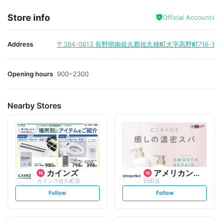
Store info
Official Account
Address
〒384-0613
長野県南佐久郡佐久穂町大字高野町716-1
Opening hours
900~2300
Nearby Stores
カインズ
アメリカンドラッグ
カインズ佐久町店
臼田店
s
s
Follow
Follow
e
e
t
t
f
f
o
o
l
l