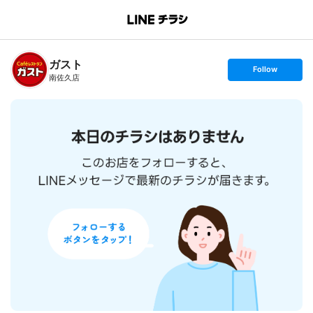
B
r
a
n
ガスト
c
s
Follow
h
e
南佐久店
T
t
o
f
p
o
l
l
o
w