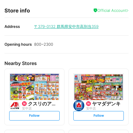
Store info
Official Account
Address
〒379-0132
群馬県安中市高別当359
Opening hours
800~2300
Nearby Stores
クスリのアオキ
ヤマダデンキ
安中店
安中店
s
s
Follow
Follow
e
e
t
t
f
f
o
o
l
l