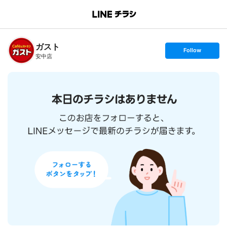
B
r
a
n
ガスト
c
s
Follow
h
e
安中店
T
t
o
f
p
o
l
l
o
w