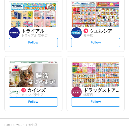
l
l
o
o
w
w
トライアル
ウエルシア
トライアル 安中店
安中店
s
s
Follow
Follow
e
e
t
t
f
f
o
o
l
l
l
l
o
o
w
w
カインズ
ドラッグストアコスモス
カインズ安中店
郷原店
s
s
Follow
Follow
e
e
t
t
f
f
o
o
l
l
l
l
o
o
Home
ガスト
安中店
w
w