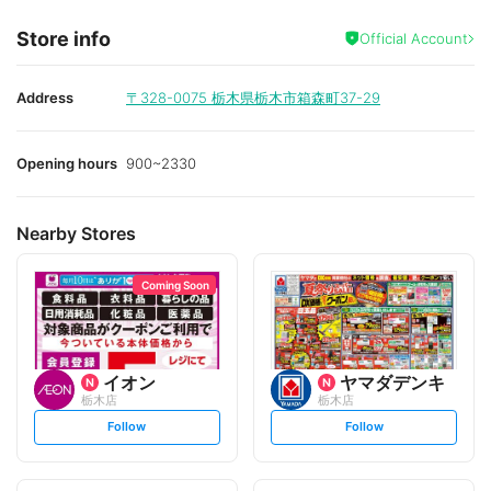
Store info
Official Account
Address
〒328-0075
栃木県栃木市箱森町37-29
Opening hours
900~2330
Nearby Stores
Coming Soon
イオン
ヤマダデンキ
栃木店
栃木店
s
s
Follow
Follow
e
e
t
t
f
f
o
o
l
l