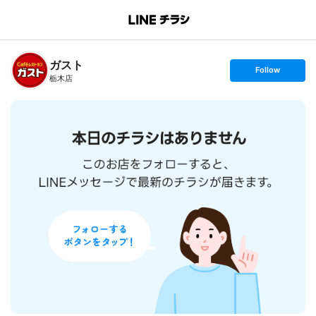
B
r
a
n
ガスト
c
s
Follow
h
e
栃木店
T
t
o
f
p
o
l
l
o
w