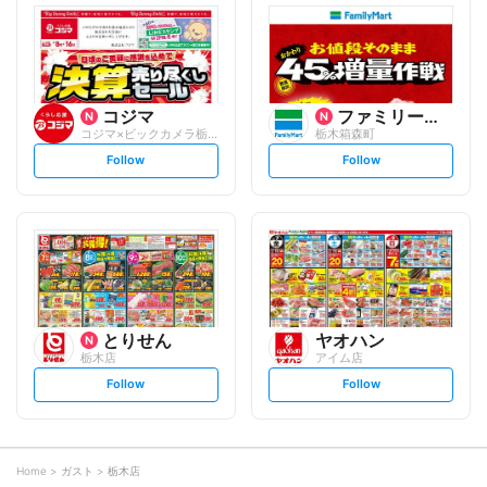
l
l
o
o
w
w
コジマ
ファミリーマート
コジマ×ビックカメラ栃木店
栃木箱森町
s
s
Follow
Follow
e
e
t
t
f
f
o
o
l
l
l
l
o
o
w
w
とりせん
ヤオハン
栃木店
アイム店
s
s
Follow
Follow
e
e
t
t
f
f
o
o
l
l
l
l
o
o
Home
ガスト
栃木店
w
w