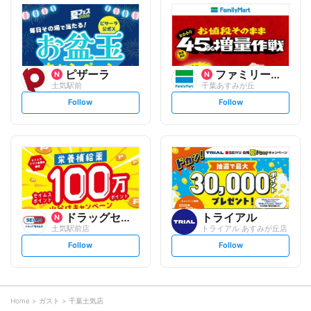
l
l
o
o
w
w
ピザーラ
ファミリーマート
土気駅前
千葉あすみが丘
s
s
Follow
Follow
e
e
t
t
f
f
o
o
l
l
l
l
o
o
w
w
ドラッグセイムス
トライアル
土気駅前店
トライアル あすみが丘店
s
s
Follow
Follow
e
e
t
t
f
f
o
o
l
l
l
l
o
o
Home
ガスト
千葉土気店
w
w