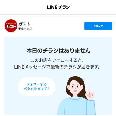
B
r
a
n
ガスト
c
s
Follow
h
e
千葉土気店
T
t
o
f
p
o
l
l
o
w