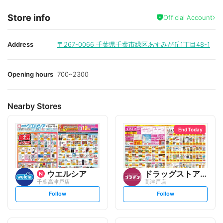
Store info
Official Account
Address
〒267-0066
千葉県千葉市緑区あすみが丘1丁目48-1
Opening hours
700~2300
Nearby Stores
End Today
ウエルシア
ドラッグストアコスモス
千葉高津戸店
高津戸店
s
s
Follow
Follow
e
e
t
t
f
f
o
o
l
l