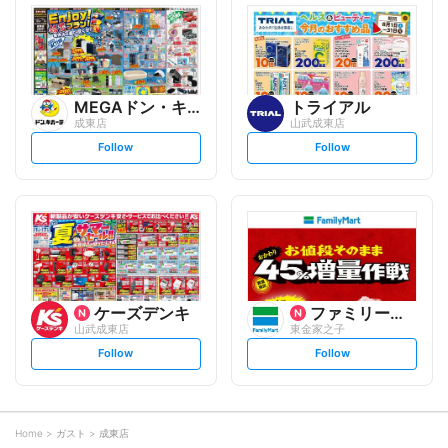
l
l
o
o
w
w
MEGAドン・キホーテ
トライアル
成東店
山武成東店
s
s
Follow
Follow
e
e
t
t
f
f
o
o
l
l
l
l
o
o
w
w
ケーズデンキ
ファミリーマート
山武成東店
東金家之子
s
s
Follow
Follow
e
e
t
t
f
f
o
o
l
l
l
l
o
o
Home
ガスト
成東店
w
w