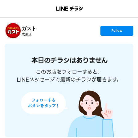
B
r
a
n
ガスト
c
s
Follow
h
e
成東店
T
t
o
f
p
o
l
l
o
w