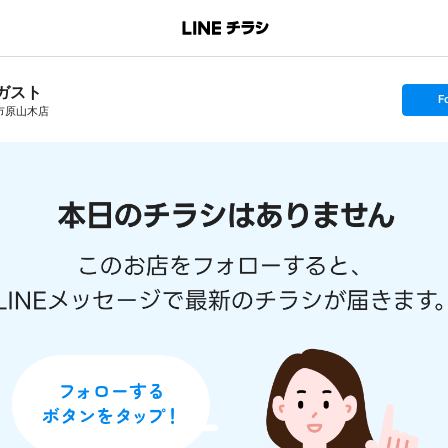
ガスト
s
F
e
市原山木店
t
f
o
l
l
o
w