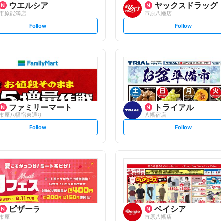
ウエルシア
ヤックスドラッグ
市原能満店
市原八幡店
s
s
Follow
Follow
e
e
t
t
f
f
o
o
l
l
l
l
o
o
w
w
ファミリーマート
トライアル
市原八幡宿東通り
八幡宿店
s
s
Follow
Follow
e
e
t
t
f
f
o
o
l
l
l
l
o
o
w
w
ピザーラ
ベイシア
市原
市原八幡店