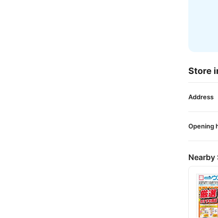
Store i
Address
Opening 
Nearby 