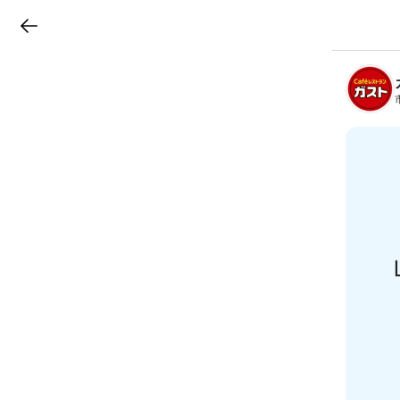
LINEチラシ
B
r
a
n
c
h
T
o
p