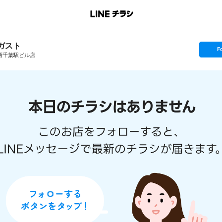
ガスト
s
F
e
西千葉駅ビル店
t
f
o
l
l
o
w