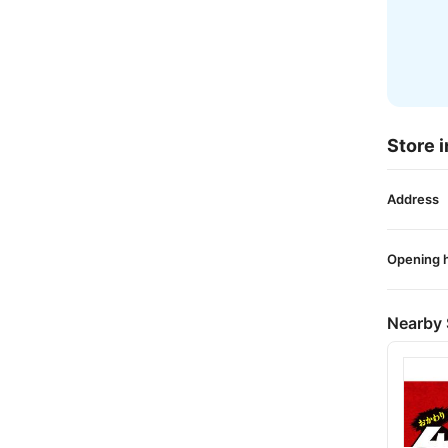
Store i
Address
Opening 
Nearby 