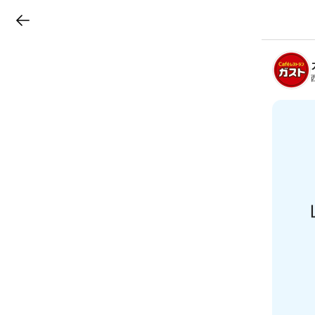
LINEチラシ
B
r
a
n
c
h
T
o
p