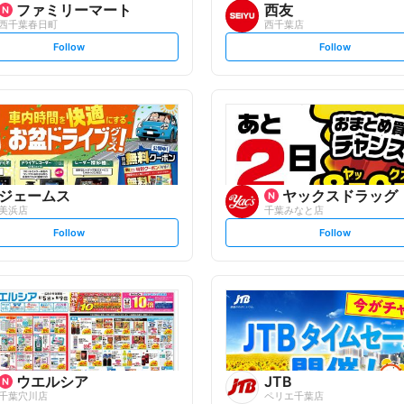
ファミリーマート
西友
西千葉春日町
西千葉店
s
s
Follow
Follow
e
e
t
t
f
f
o
o
l
l
l
l
o
o
w
w
ジェームス
ヤックスドラッグ
美浜店
千葉みなと店
s
s
Follow
Follow
e
e
t
t
f
f
o
o
l
l
l
l
o
o
w
w
ウエルシア
JTB
千葉穴川店
ペリエ千葉店