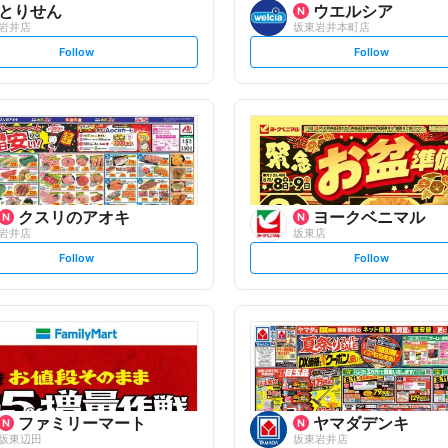
とりせん
ウエルシア
岩井店
坂東岩井本町店
s
s
Follow
Follow
e
e
t
t
f
f
o
o
l
l
l
l
o
o
w
w
クスリのアオキ
ヨークベニマル
岩井店
坂東店
s
s
Follow
Follow
e
e
t
t
f
f
o
o
l
l
l
l
o
o
w
w
ファミリーマート
ヤマダデンキ
坂東辺田
坂東岩井店