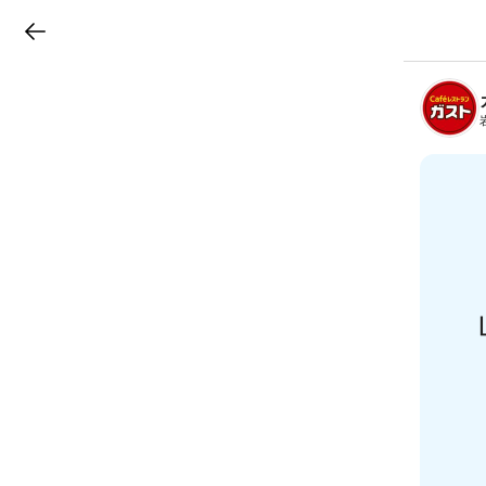
LINEチラシ
B
r
a
n
c
h
T
o
p