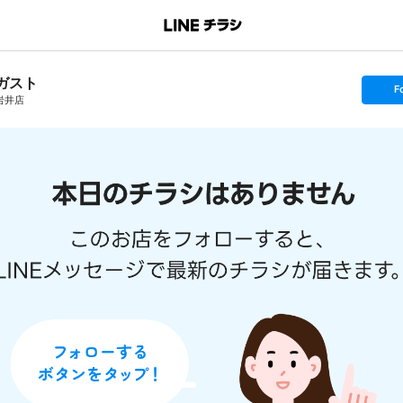
ガスト
s
F
e
岩井店
t
f
o
l
l
o
w