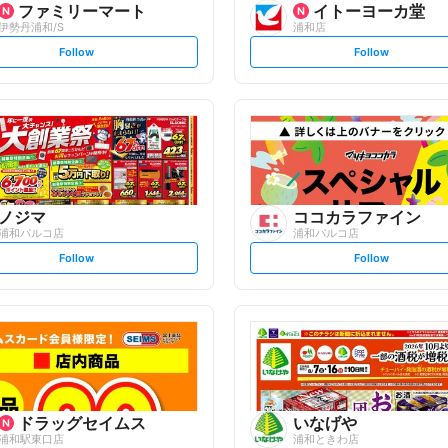
ファミリーマート
イトーヨーカ堂
伊勢丹浦和/S
浦和店
s
s
Follow
Follow
e
e
t
t
f
f
o
o
l
l
l
l
o
o
w
w
ノジマ
ココカラファイン
浦和パルコ店
浦和パルコ店
s
s
Follow
Follow
e
e
t
t
f
f
o
o
l
l
l
l
o
o
w
w
ドラッグセイムス
いなげや
浦和駅東口店
浦和ときわ店