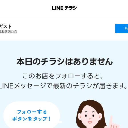
ガスト
s
F
e
浦和駅西口店
t
f
o
l
l
o
w