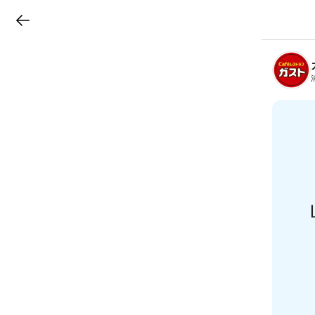
LINEチラシ
B
r
a
n
c
h
T
o
p