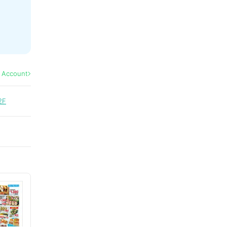
l Account
2F