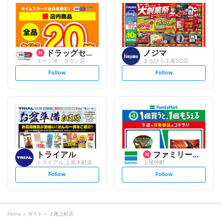
l
l
o
o
w
w
ドラッグセイムス
ノジマ
エージオ・タウン店
まるひろ上尾SC店
s
s
Follow
Follow
e
e
t
t
f
f
o
o
l
l
l
l
o
o
w
w
トライアル
ファミリーマート
トライアル 上尾本町店
上尾仲町
s
s
Follow
Follow
e
e
t
t
f
f
o
o
l
l
l
l
o
o
Home
ガスト
上尾上町店
w
w