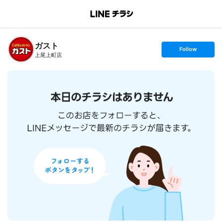
B
r
a
n
ガスト
c
s
Follow
h
e
上尾上町店
T
t
o
f
p
o
l
l
o
w