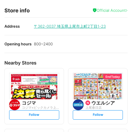
Store info
Official Account
Address
〒362-0037
埼玉県上尾市上町2丁目1-23
Opening hours
800~2400
Nearby Stores
End Today
コジマ
ウエルシア
コジマ×ビックカメラ上尾春日店
上尾春日店
s
s
Follow
Follow
e
e
t
t
f
f
o
o
l
l