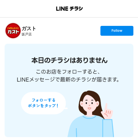
B
r
a
n
ガスト
c
s
Follow
h
e
坂戸店
T
t
o
f
p
o
l
l
o
w