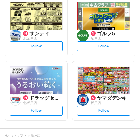
l
l
o
o
w
w
サンディ
ゴルフ5
北坂戸店
坂戸店
s
s
Follow
Follow
e
e
t
t
f
f
o
o
l
l
l
l
o
o
w
w
ドラッグセイムス
ヤマダデンキ
北坂戸店
坂戸店
s
s
Follow
Follow
e
e
t
t
f
f
o
o
l
l
l
l
o
o
Home
ガスト
坂戸店
w
w