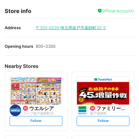
Store info
Official Account
Address
〒350-0229
埼玉県坂戸市薬師町32-5
Opening hours
800~2300
Nearby Stores
ウエルシア
ファミリーマート
コープ坂戸薬師町店
坂戸薬師町
s
s
Follow
Follow
e
e
t
t
f
f
o
o
l
l