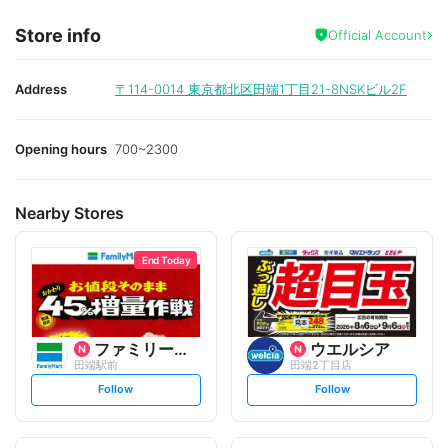
Store info
Official Account
Address
〒114-0014
東京都北区田端1丁目21-8NSKビル2F
Opening hours
700~2300
Nearby Stores
End Today
ファミリーマート
ウエルシア
田端駅前
田端2丁目店
s
s
Follow
Follow
e
e
t
t
f
f
o
o
l
l