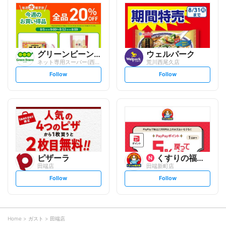
l
l
o
o
w
w
グリーンビーンズ
ウェルパーク
ネット専用スーパー(西日暮里営業所)
荒川西尾久店
s
s
Follow
Follow
e
e
t
t
f
f
o
o
l
l
l
l
o
o
w
w
ピザーラ
くすりの福太郎
田端店
田端新町店
s
s
Follow
Follow
e
e
t
t
f
f
o
o
l
l
l
l
o
o
Home
ガスト
田端店
w
w