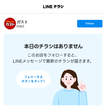
B
r
a
n
ガスト
c
s
Follow
h
e
田端店
T
t
o
f
p
o
l
l
o
w