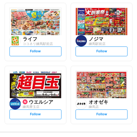
o
o
l
l
l
l
o
o
w
w
ライフ
ノジマ
ココネリ練馬駅前店
練馬駅前店
s
s
Follow
Follow
e
e
t
t
f
f
o
o
l
l
l
l
o
o
w
w
ウエルシア
オオゼキ
練馬豊玉店
練馬店
s
s
Follow
Follow
e
e
t
t
f
f
o
o
l
l
l
l