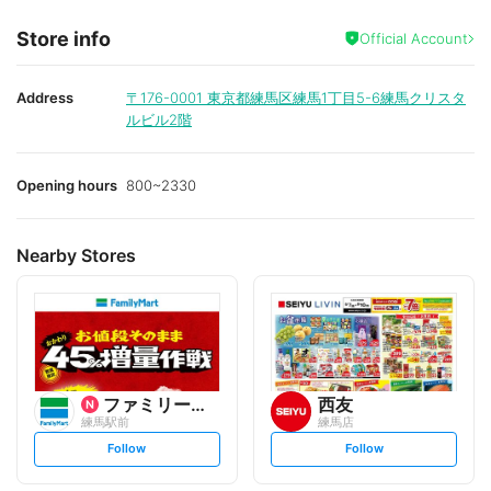
Store info
Official Account
Address
〒176-0001
東京都練馬区練馬1丁目5-6練馬クリスタ
ルビル2階
Opening hours
800~2330
Nearby Stores
ファミリーマート
西友
練馬駅前
練馬店
s
s
Follow
Follow
e
e
t
t
f
f