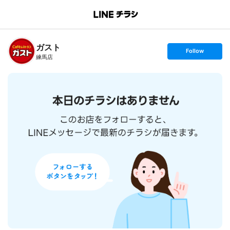
B
r
a
n
ガスト
c
s
Follow
h
e
練馬店
T
t
o
f
p
o
l
l
o
w