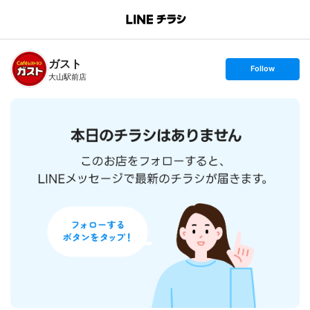
B
r
a
n
ガスト
c
s
Follow
h
e
大山駅前店
T
t
o
f
p
o
l
l
o
w