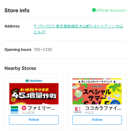
Store info
Official Account
Address
〒173-0023
東京都板橋区大山町5-8トリアノン大山
ビル2F
Opening hours
700~2330
Nearby Stores
ファミリーマート
ココカラファイン
大山駅南
仲宿店
s
s
Follow
Follow
e
e
t
t
f
f