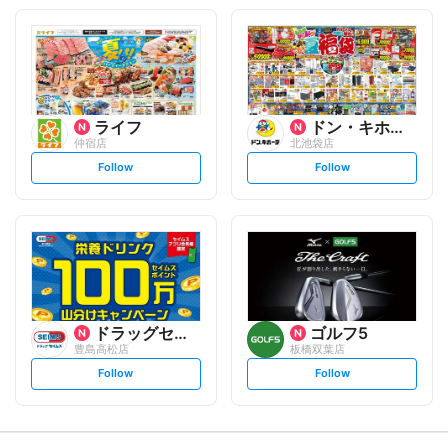
o
o
l
l
l
l
o
o
w
w
ライフ
ドン・キホーテ
仲宿店
北池袋店
s
s
Follow
Follow
e
e
t
t
f
f
o
o
l
l
l
l
o
o
w
w
ドラッグセイムス
ゴルフ5
豊島高松店
板橋双葉店
s
s
Follow
Follow
e
e
t
t
f
f
o
o
l
l
l
l