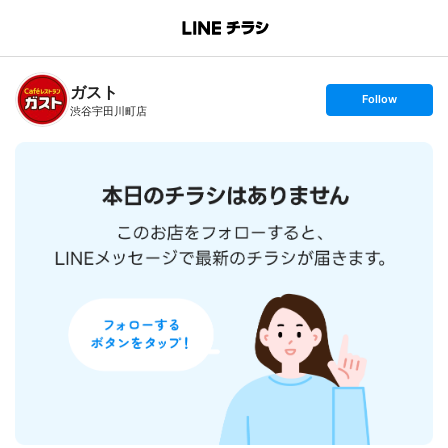
B
r
a
n
ガスト
c
s
Follow
h
e
渋谷宇田川町店
T
t
o
f
p
o
l
l
o
w