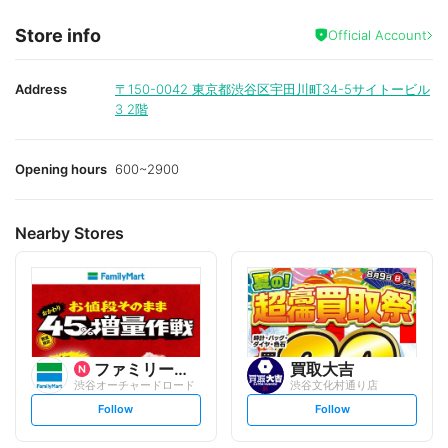
Store info
Official Account
Address
〒150-0042
東京都渋谷区宇田川町34-5サイトービル
3 2階
Opening hours
600~2900
Nearby Stores
ファミリーマート
買取大吉
渋谷オーチャードロード
渋谷文化村通り店
s
s
Follow
Follow
e
e
t
t
f
f