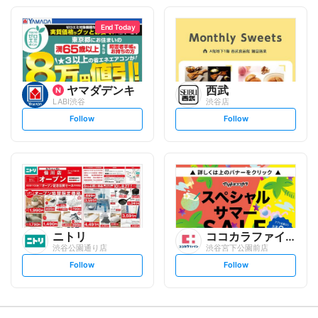
o
o
l
l
l
l
o
o
End Today
w
w
ヤマダデンキ
西武
LABI渋谷
渋谷店
s
s
Follow
Follow
e
e
t
t
f
f
o
o
l
l
l
l
o
o
w
w
ニトリ
ココカラファイン
渋谷公園通り店
渋谷宮下公園前店
s
s
Follow
Follow
e
e
t
t
f
f
o
o
l
l
l
l