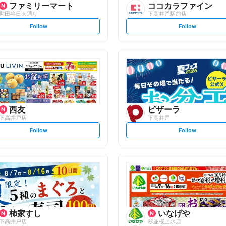
ファミリーマート
ココカラファイン
世田谷日大通り
下高井戸駅前店
s
s
Follow
Follow
e
e
t
t
f
f
o
o
l
l
l
l
o
o
w
w
西友
ピザーラ
下高井戸店
下高井戸
s
s
Follow
Follow
e
e
t
t
f
f
o
o
l
l
l
l
o
o
w
w
柿家すし
いなげや
下高井戸店
杉並桜上水店