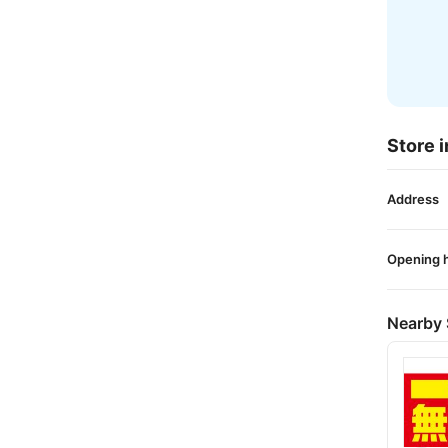
Store i
Address
Opening 
Nearby 