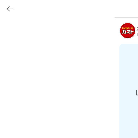
LINEチラシ
B
r
a
n
c
h
T
o
p