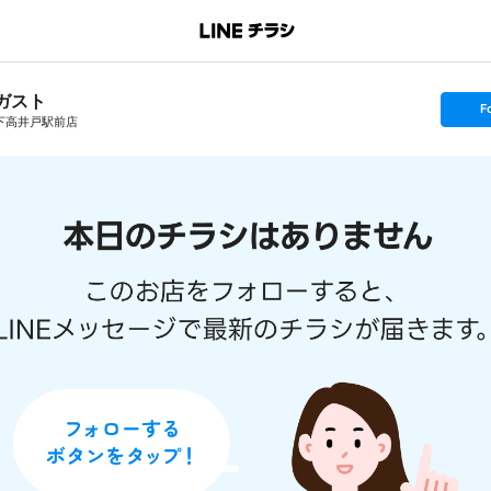
ガスト
s
F
e
下高井戸駅前店
t
f
o
l
l
o
w