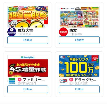
o
o
l
l
l
l
o
o
w
w
買取大吉
西友
三軒茶屋店
三軒茶屋店
s
s
Follow
Follow
e
e
t
t
f
f
o
o
l
l
l
l
o
o
w
w
ファミリーマート
ドラッグセイムス
三軒茶屋駅北口
世田谷太子堂店
s
s
Follow
Follow
e
e
t
t
f
f
o
o
l
l
l
l