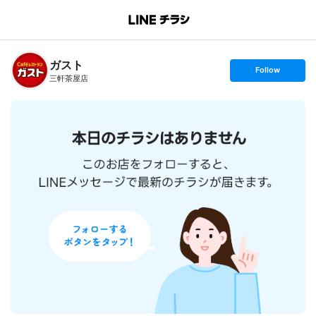
B
r
a
n
ガスト
c
s
Follow
h
e
三軒茶屋店
T
t
o
f
p
o
l
l
o
w