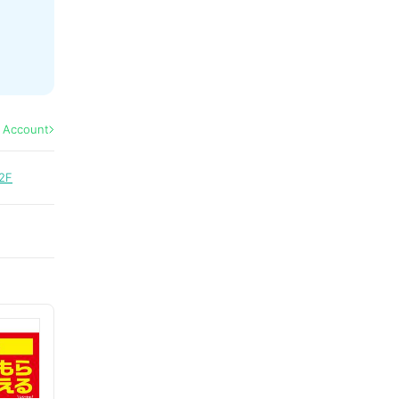
l Account
2F