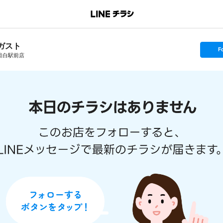
ガスト
s
F
e
目白駅前店
t
f
o
l
l
o
w