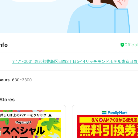
nfo
Officia
〒171-0031
東京都豊島区目白3丁目5-14リッチモンドホテル東京目白
hours
630~2300
Stores