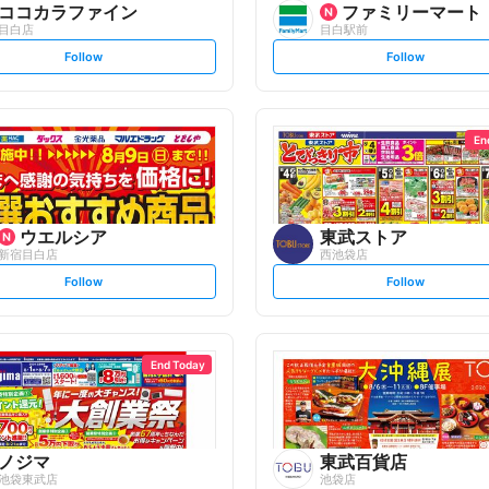
ココカラファイン
ファミリーマート
目白店
目白駅前
s
s
Follow
Follow
e
e
t
t
f
f
o
o
l
l
l
l
o
o
En
w
w
ウエルシア
東武ストア
新宿目白店
西池袋店
s
s
Follow
Follow
e
e
t
t
f
f
o
o
l
l
l
l
o
o
End Today
w
w
ノジマ
東武百貨店
池袋東武店
池袋店