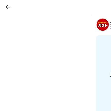
LINEチラシ
B
r
a
n
c
h
T
o
p