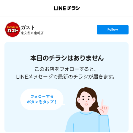
B
r
a
n
ガスト
c
s
Follow
h
e
東久留米南町店
T
t
o
f
p
o
l
l
o
w