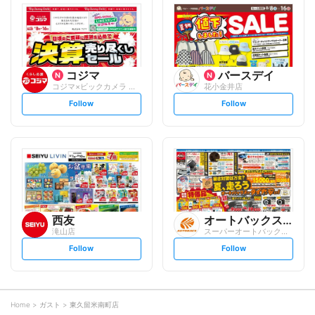
l
l
o
o
w
w
コジマ
バースデイ
コジマ×ビックカメラ コーナン田無店
花小金井店
s
s
Follow
Follow
e
e
t
t
f
f
o
o
l
l
l
l
o
o
w
w
西友
オートバックスグループ
滝山店
スーパーオートバックス KODAIRA店
s
s
Follow
Follow
e
e
t
t
f
f
o
o
l
l
l
l
o
o
Home
ガスト
東久留米南町店
w
w