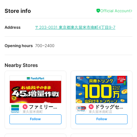
Store info
Official Account
Address
〒203-0031
東京都東久留米市南町4丁目9-7
Opening hours
700~2400
Nearby Stores
ファミリーマート
ドラッグセイムス
東久留米南町
東久留米南町店
s
s
Follow
Follow
e
e
t
t
f
f
o
o
l
l