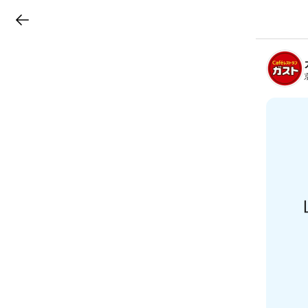
LINEチラシ
B
r
a
n
c
h
T
o
p