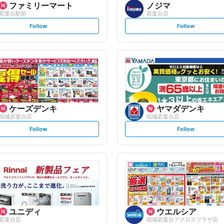
ファミリーマート
ノジマ
若葉台駅前
若葉台店
s
s
Follow
Follow
e
e
t
t
f
f
o
o
l
l
l
l
o
o
w
w
ケーズデンキ
ヤマダデンキ
稲城若葉台店
稲城若葉台店
s
s
Follow
Follow
e
e
t
t
f
f
o
o
l
l
l
l
o
o
w
w
ユニディ
ウエルシア
若葉台店
稲城若葉台アクロスプラザ店