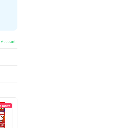
l Account
d Today