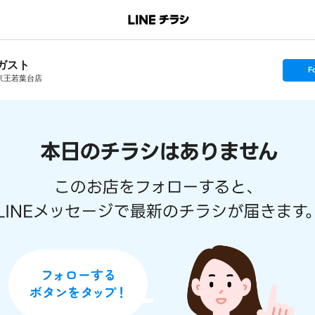
ガスト
s
F
e
京王若葉台店
t
f
o
l
l
o
w