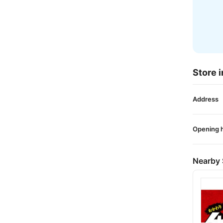
Store i
Address
Opening 
Nearby 