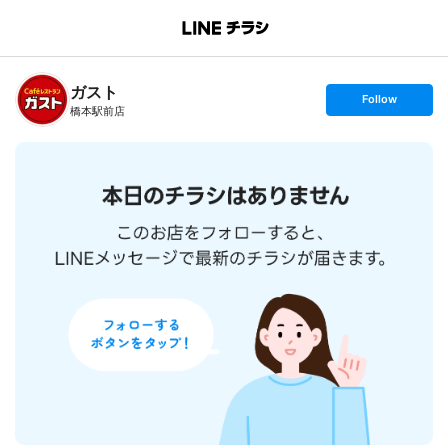
B
r
a
n
ガスト
c
s
Follow
h
e
橋本駅前店
T
t
o
f
p
o
l
l
o
w