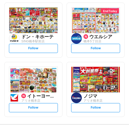
o
o
l
l
l
l
o
o
End Today
w
w
ドン・キホーテ
ウエルシア
SING橋本駅前店
橋本5丁目店
s
s
Follow
Follow
e
e
t
t
f
f
o
o
l
l
l
l
o
o
w
w
イトーヨーカ堂
ノジマ
アリオ橋本店
アリオ橋本店
s
s
Follow
Follow
e
e
t
t
f
f
o
o
l
l
l
l