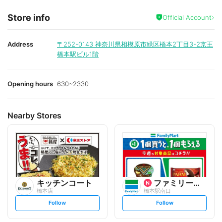
Store info
Official Account
Address
〒252-0143
神奈川県相模原市緑区橋本2丁目3-2京王
橋本駅ビル1階
Opening hours
630~2330
Nearby Stores
キッチンコート
ファミリーマート
橋本店
橋本駅南口
s
s
Follow
Follow
e
e
t
t
f
f