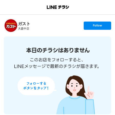
B
r
a
n
ガスト
c
s
Follow
h
e
大森中店
T
t
o
f
p
o
l
l
o
w