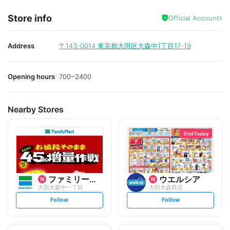
Store info
Official Account
Address
〒143-0014
東京都大田区大森中1丁目17-19
Opening hours
700~2400
Nearby Stores
End Today
ファミリーマート
ウエルシア
大田大森中一丁目
大田大森西店
s
s
Follow
Follow
e
e
t
t
f
f
o
o
l
l