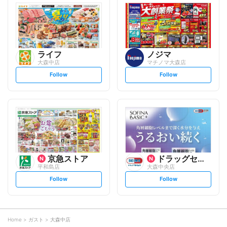
l
l
o
o
w
w
ライフ
ノジマ
大森中店
マチノマ大森店
s
s
Follow
Follow
e
e
t
t
f
f
o
o
l
l
l
l
o
o
w
w
京急ストア
ドラッグセイムス
平和島店
大森中央店
s
s
Follow
Follow
e
e
t
t
f
f
o
o
l
l
l
l
o
o
Home
ガスト
大森中店
w
w